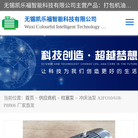
无锡凯乐福智能科技有限公司主营产品：打包机油泵、风冷式油冷却器、液压阀、液压泵、冷却器、过滤器及气动元器件。公司主导生产齿轮泵、齿轮马达、液压阀等产品。共计100多个系列、3000余种规格。覆盖了液压系统的动力元件、控制元件和执行元件，具备较强的成套供货、服务能力。
无锡凯乐福智能科技有限公司
Wuxi Colourful Intelligent Technology Co., Ltd
齿轮泵
机床冷却泵
风冷式油冷却器
叶片泵
液压马达
油泵电机装置
当前位置：
首页
>
供应商机
>
柱塞泵
> 冲床油泵 A2FO10/61R-
柱塞泵
方向阀
PBB06 厂家直发
压力阀
节流阀
高压球阀
电机