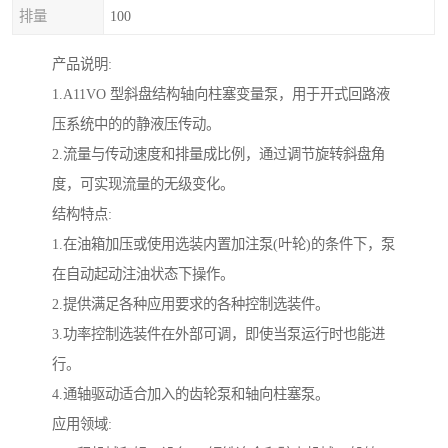
排量
100
产品说明:
1.A11VO 型斜盘结构轴向柱塞变量泵，用于开式回路液
压系统中的的静液压传动。
2.流量与传动速度和排量成比例，通过调节旋转斜盘角
度，可实现流量的无级变化。
结构特点:
1.在油箱加压或使用选装内置加注泵(叶轮)的条件下，泵
在自动起动注油状态下操作。
2.提供满足各种应用要求的各种控制选装件。
3.功率控制选装件在外部可调，即使当泵运行时也能进
行。
4.通轴驱动适合加入的齿轮泵和轴向柱塞泵。
应用领域: