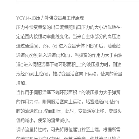
YCY14-1B压力补偿变量泵工作原理
压力补偿变量泵的出口流量随出口压力的大小近似地在-
定范围内按恒功率曲线变化。当来自主体部分的高压油
通过通道(a)、(b)、(c) 进入变量壳体下腔(d)后，油液经
通道(e)分别进入通道(f)和(h)，当弹簧的作用力大于由油
道()进入伺服活塞下端环形面积_上的液压推力时，则油
液经(h)到上腔(g)，推动变量活塞向下运动，使泵的流量
增加。
当作用于伺服活塞下端环形面积上的液压推力大于弹簧
的作用力时，则伺服活塞向上运动，堵塞通道(h),使(9)
腔的油通过(i) 腔而卸压，此时，变量活塞上移，变量头
偏角减小，使泵的流量减小。
调节流量特性时，可先将限位螺钉拧至上端，根据所需