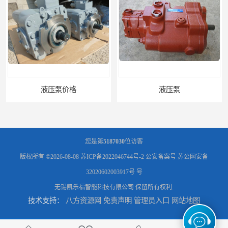
液压泵价格
液压泵
您是第
5187030
位访客
版权所有 ©2026-08-08
苏ICP备2022046744号-2
公安备案号 苏公网安备
32020602003917号 号
无锡凯乐福智能科技有限公司
保留所有权利.
技术支持：
八方资源网
免责声明
管理员入口
网站地图
柱塞泵价格
液压泵报价