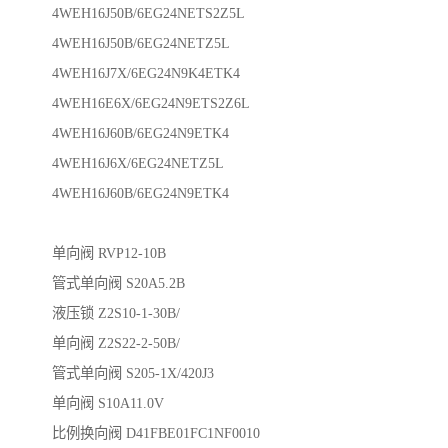
4WEH16J50B/6EG24NETS2Z5L
4WEH16J50B/6EG24NETZ5L
4WEH16J7X/6EG24N9K4ETK4
4WEH16E6X/6EG24N9ETS2Z6L
4WEH16J60B/6EG24N9ETK4
4WEH16J6X/6EG24NETZ5L
4WEH16J60B/6EG24N9ETK4
单向阀 RVP12-10B
管式单向阀 S20A5.2B
液压锁 Z2S10-1-30B/
单向阀 Z2S22-2-50B/
管式单向阀 S205-1X/420J3
单向阀 S10A11.0V
比例换向阀 D41FBE01FC1NF0010