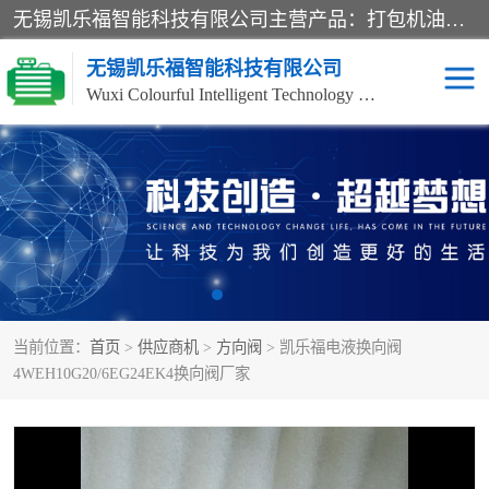
无锡凯乐福智能科技有限公司主营产品：打包机油泵、风冷式油冷却器、液压阀、液压泵、冷却器、过滤器及气动元器件。公司主导生产齿轮泵、齿轮马达、液压阀等产品。共计100多个系列、3000余种规格。覆盖了液压系统的动力元件、控制元件和执行元件，具备较强的成套供货、服务能力。
无锡凯乐福智能科技有限公司
Wuxi Colourful Intelligent Technology Co., Ltd
齿轮泵
机床冷却泵
风冷式油冷却器
叶片泵
液压马达
油泵电机装置
当前位置：
首页
>
供应商机
>
方向阀
> 凯乐福电液换向阀
柱塞泵
方向阀
4WEH10G20/6EG24EK4换向阀厂家
压力阀
节流阀
高压球阀
电机