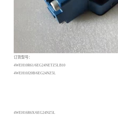
订货型号：
4WEH10R61/6EG24NETZ5LB10
4WEH10J20B/6EG24NZ5L
4WEH16R6X/6EG24NZ5L