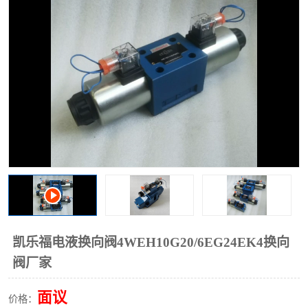
过滤器
列管式油冷却器
凯乐福电液换向阀4WEH10G20/6EG24EK4换向
阀厂家
面议
价格：