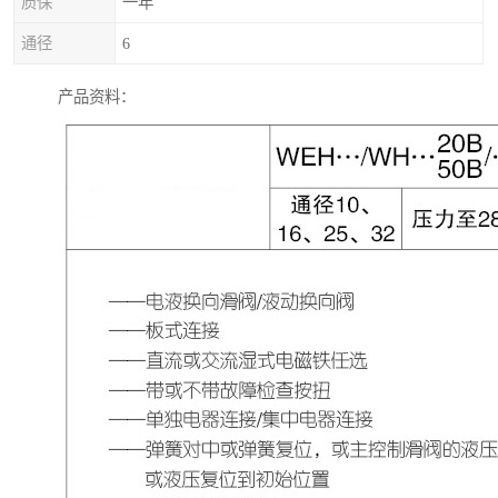
质保
一年
通径
6
产品资料：