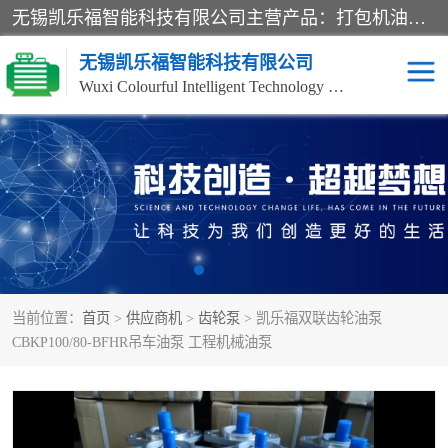
无锡凯乐福智能科技有限公司主营产品：打包机油泵、风冷式油冷却器、液压阀、液压泵、冷却器、过滤器及气动元器件。公司主导生产齿轮泵、齿轮马达、液压阀等产品。共计100多个系列、3000余种规格。覆盖了液压系统的动力元件、控制元件和执行元件，具备较强的成套供货、服务能力。
无锡凯乐福智能科技有限公司
Wuxi Colourful Intelligent Technology Co., Ltd
齿轮泵
机床冷却泵
风冷式油冷却器
叶片泵
液压马达
油泵电机装置
当前位置：
首页
>
供应商机
>
齿轮泵
> 凯乐福双联齿轮油泵
柱塞泵
方向阀
CBKP100/80-BFHR吊车油泵 工程机械油泵
压力阀
节流阀
高压球阀
电机