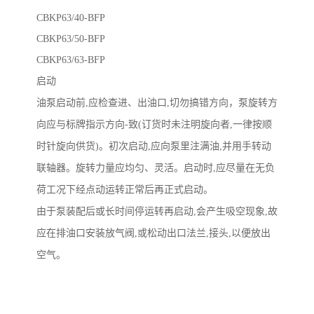
CBKP63/40-BFP
CBKP63/50-BFP
CBKP63/63-BFP
启动
油泵启动前,应检查进、出油口,切勿搞错方向，泵旋转方
向应与标牌指示方向-致(订货时未注明旋向者,一律按顺
时针旋向供货)。初次启动,应向泵里注满油,并用手转动
联轴器。旋转力量应均匀、灵活。启动时,应尽量在无负
荷工况下经点动运转正常后再正式启动。
由于泵装配后或长时间停运转再启动,会产生吸空现象,故
应在排油口安装放气阀,或松动出口法兰,接头,以便放出
空气。