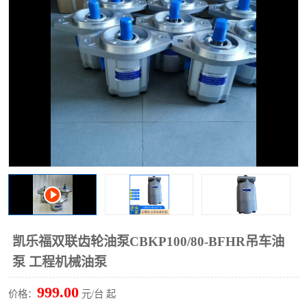
过滤器
列管式油冷却器
凯乐福双联齿轮油泵CBKP100/80-BFHR吊车油
泵 工程机械油泵
999.00
价格：
元/台 起