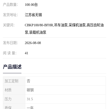
产品数量：
100.00台
发货地址：
江苏省无锡
关键词：
CBKP100/80-BFHR,吊车油泵,采煤机油泵,高压齿轮油
泵,装载机油泵
发布日期：
2026-08-08
阅 读 量：
41
产品描述
加工定制
否
材质
碳钢
压力
31.5
质保
一年