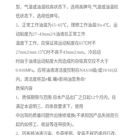
型，气温或油温较高状态下，选用高牌号
;
气温或油温较
低状态下，选用低牌号。
2
、正常工作油温为
15~65
℃，理想工作油温
50
±
4
℃，运
动粘度为
27~43mm2/S
油液在正常工作
温度下工作，应保证其运动粘度在
65
℃时不
27mm2/mm.15
℃时不高干
43mm2/mm
。冷启动
时由于油液运动粘度大而造成的自吸真空应不大于
0.016MPa
。应将油液清洁度控制在
NAS10
级
(
或
19/16)
以
内，清洁度将显#着,曦#影响油泵寿命
!
质保内容
1
、质保期限与范围
:
自本产品出厂之日起
12
个月内，在
满足本说明三、四条款要求下，使用
中出现的质量问题作出维修或换
(
不承担因产品失效而引
起的如停工、收益等连带损失
)
。
2
、因系统油液污染、负荷使用、安装不规范或自行改、