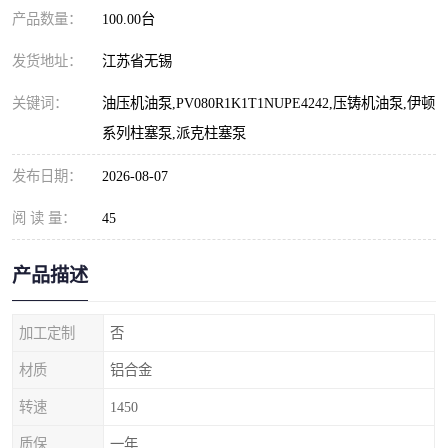
产品数量：
100.00台
发货地址：
江苏省无锡
关键词：
油压机油泵,PV080R1K1T1NUPE4242,压铸机油泵,伊顿
系列柱塞泵,派克柱塞泵
发布日期：
2026-08-07
阅 读 量：
45
产品描述
加工定制
否
材质
铝合金
转速
1450
质保
一年