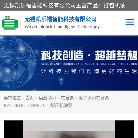
无锡凯乐福智能科技有限公司主营产品：打包机油泵、风冷式油冷却器、液压阀、液压泵、冷却器、过滤器及气动元器件。公司主导生产齿轮泵、齿轮马达、液压阀等产品。共计100多个系列、3000余种规格。覆盖了液压系统的动力元件、控制元件和执行元件，具备较强的成套供货、服务能力。
无锡凯乐福智能科技有限公司
Wuxi Colourful Intelligent Technology Co., Ltd
齿轮泵
机床冷却泵
风冷式油冷却器
叶片泵
液压马达
油泵电机装置
当前位置：
首页
>
供应商机
>
柱塞泵
> 派克系列柱塞泵
柱塞泵
方向阀
PV080R1K1T1NUPE4242锻压机油泵
压力阀
节流阀
高压球阀
电机