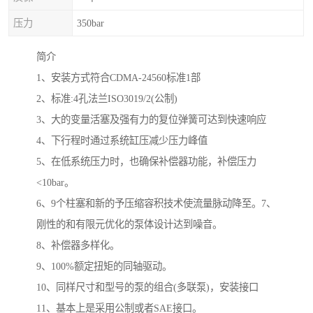
压力
350bar
简介
1、安装方式符合CDMA-24560标准1部
2、标准:4孔法兰ISO3019/2(公制)
3、大的变量活塞及强有力的复位弹簧可达到快速响应
4、下行程时通过系统缸压减少压力峰值
5、在低系统压力时，也确保补偿器功能，补偿压力
<10bar。
6、9个柱塞和新的予压缩容积技术使流量脉动降至。7、
刚性的和有限元优化的泵体设计达到噪音。
8、补偿器多样化。
9、100%额定扭矩的同轴驱动。
10、同样尺寸和型号的泵的组合(多联泵)，安装接口
11、基本上是采用公制或者SAE接口。