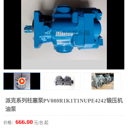
过滤器
列管式油冷却器
派克系列柱塞泵PV080R1K1T1NUPE4242锻压机
油泵
666.00
价格：
元/台 起