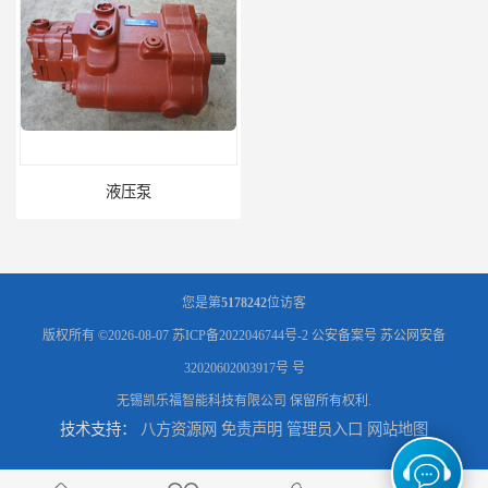
液压泵
柱塞泵价格
您是第
5178242
位访客
版权所有 ©2026-08-07
苏ICP备2022046744号-2
公安备案号 苏公网安备
32020602003917号 号
无锡凯乐福智能科技有限公司
保留所有权利.
技术支持：
八方资源网
免责声明
管理员入口
网站地图
液压泵报价
液压泵价格