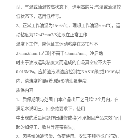
型，气温或油温较高状态下，选用高牌号
;
气温或油温较
低状态下，选用低牌号。
2
、正常工作油温为
15~65
℃，理想工作油温
50
±
4
℃，运
动粘度为
27~43mm2/S
油液在正常工作
温度下工作，应保证其运动粘度在
65
℃时不
27mm2/mm.15
℃时不高干
43mm2/mm
。冷启动
时由于油液运动粘度大而造成的自吸真空应不大于
0.016MPa
。应将油液清洁度控制在
NAS10
级
(
或
19/16)
以
内，清洁度将显#着,曦#影响油泵寿命
!
质保内容
1
、质保期限与范围
:
自本产品出厂之日起
12
个月内，在
满足本说明三、四条款要求下，使用
中出现的质量问题作出维修或换
(
不承担因产品失效而引
起的如停工、收益等连带损失
)
。
2
、因系统油液污染、负荷使用、安装不规范或自行改、