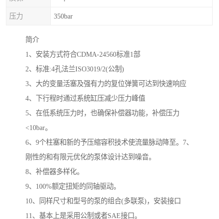
压力
350bar
简介
1、安装方式符合CDMA-24560标准1部
2、标准:4孔法兰ISO3019/2(公制)
3、大的变量活塞及强有力的复位弹簧可达到快速响应
4、下行程时通过系统缸压减少压力峰值
5、在低系统压力时，也确保补偿器功能，补偿压力
<10bar。
6、9个柱塞和新的予压缩容积技术使流量脉动降至。7、
刚性的和有限元优化的泵体设计达到噪音。
8、补偿器多样化。
9、100%额定扭矩的同轴驱动。
10、同样尺寸和型号的泵的组合(多联泵)，安装接口
11、基本上是采用公制或者SAE接口。