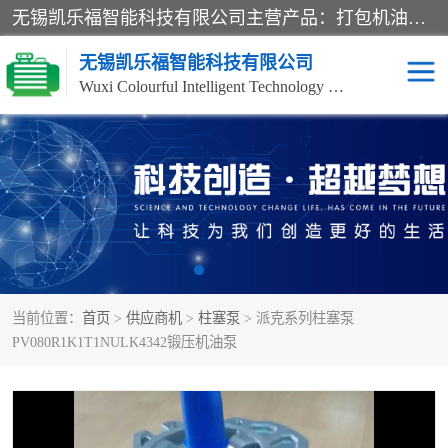
无锡凯乐福智能科技有限公司主营产品：打包机油泵、风冷式油冷却器、液压阀、液压泵、冷却器、过滤器及气动元器件。公司主导生产齿轮泵、齿轮马达、液压阀等产品。共计100多个系列、3000余种规格。覆盖了液压系统的动力元件、控制元件和执行元件，具备较强的成套供货、服务能力。
无锡凯乐福智能科技有限公司
Wuxi Colourful Intelligent Technology Co., Ltd
齿轮泵
机床冷却泵
风冷式油冷却器
叶片泵
液压马达
油泵电机装置
当前位置：
首页
>
供应商机
>
柱塞泵
> 派克系列柱塞泵
柱塞泵
方向阀
PV080R1K1T1NULK4342锻压机油泵
压力阀
节流阀
高压球阀
电机