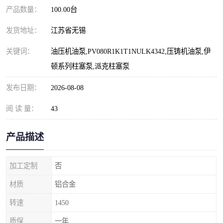
产品数量：
100.00台
发货地址：
江苏省无锡
关键词：
油压机油泵,PV080R1K1T1NULK4342,压铸机油泵,伊
顿系列柱塞泵,派克柱塞泵
发布日期：
2026-08-08
阅 读 量：
43
产品描述
加工定制
否
材质
铝合金
转速
1450
质保
一年