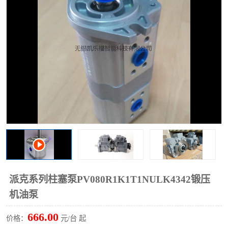
过滤器
列管式油冷却器
派克系列柱塞泵PV080R1K1T1NULK4342锻压
机油泵
666.00
价格：
元/台 起