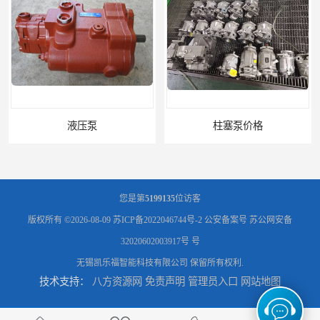
液压泵
柱塞泵价格
您是第
5199135
位访客
版权所有 ©2026-08-09
苏ICP备2022046744号-2
公安备案号 苏公网安备
32020602003917号 号
无锡凯乐福智能科技有限公司
保留所有权利.
技术支持：
八方资源网
免责声明
管理员入口
网站地图
液压泵报价
液压泵价格