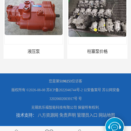
液压泵
柱塞泵价格
您是第
5190253
位访客
版权所有 ©2026-08-08
苏ICP备2022046744号-2
公安备案号 苏公网安备
32020602003917号 号
无锡凯乐福智能科技有限公司
保留所有权利.
技术支持：
八方资源网
免责声明
管理员入口
网站地图
液压泵报价
液压泵价格