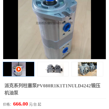
过滤器
列管式油冷却器
派克系列柱塞泵PV080R1K1T1NULD4242锻压
机油泵
666.00
价格：
元/台 起