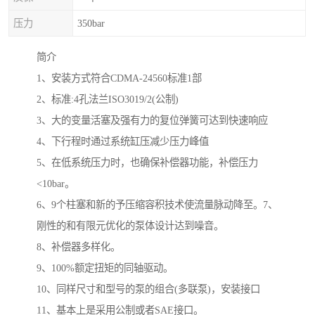
压力
350bar
简介
1、安装方式符合CDMA-24560标准1部
2、标准:4孔法兰ISO3019/2(公制)
3、大的变量活塞及强有力的复位弹簧可达到快速响应
4、下行程时通过系统缸压减少压力峰值
5、在低系统压力时，也确保补偿器功能，补偿压力
<10bar。
6、9个柱塞和新的予压缩容积技术使流量脉动降至。7、
刚性的和有限元优化的泵体设计达到噪音。
8、补偿器多样化。
9、100%额定扭矩的同轴驱动。
10、同样尺寸和型号的泵的组合(多联泵)，安装接口
11、基本上是采用公制或者SAE接口。