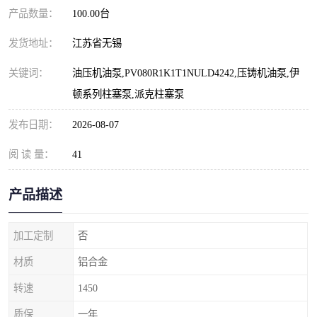
产品数量：
100.00台
发货地址：
江苏省无锡
关键词：
油压机油泵,PV080R1K1T1NULD4242,压铸机油泵,伊
顿系列柱塞泵,派克柱塞泵
发布日期：
2026-08-07
阅 读 量：
41
产品描述
加工定制
否
材质
铝合金
转速
1450
质保
一年