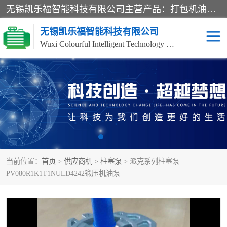
无锡凯乐福智能科技有限公司主营产品：打包机油泵、风冷式油冷却器、液压阀、液压泵、冷却器、过滤器及气动元器件。公司主导生产齿轮泵、齿轮马达、液压阀等产品。共计100多个系列、3000余种规格。覆盖了液压系统的动力元件、控制元件和执行元件，具备较强的成套供货、服务能力。
无锡凯乐福智能科技有限公司
Wuxi Colourful Intelligent Technology Co., Ltd
齿轮泵
机床冷却泵
风冷式油冷却器
叶片泵
液压马达
油泵电机装置
当前位置：
首页
>
供应商机
>
柱塞泵
> 派克系列柱塞泵
柱塞泵
方向阀
PV080R1K1T1NULD4242锻压机油泵
压力阀
节流阀
高压球阀
电机