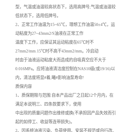
型，气温或油温较高状态下，选用高牌号
;
气温或油温较
低状态下，选用低牌号。
2
、正常工作油温为
15~65
℃，理想工作油温
50
±
4
℃，运
动粘度为
27~43mm2/S
油液在正常工作
温度下工作，应保证其运动粘度在
65
℃时不
27mm2/mm.15
℃时不高干
43mm2/mm
。冷启动
时由于油液运动粘度大而造成的自吸真空应不大于
0.016MPa
。应将油液清洁度控制在
NAS10
级
(
或
19/16)
以
内，清洁度将显#着,曦#影响油泵寿命
!
质保内容
1
、质保期限与范围
:
自本产品出厂之日起
12
个月内，在
满足本说明三、四条款要求下，使用
中出现的质量问题作出维修或换
(
不承担因产品失效而引
起的如停工、收益等连带损失
)
。
2
、因系统油液污染、负荷使用、安装不规范或自行改、