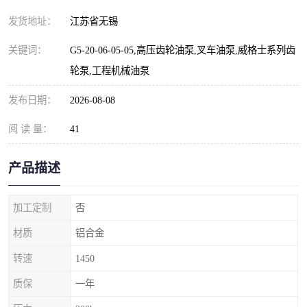
发货地址：
江苏省无锡
关键词：
G5-20-06-05-05,高压齿轮油泵,叉车油泵,威格士系列齿
轮泵,工程机械油泵
发布日期：
2026-08-08
阅 读 量：
41
产品描述
加工定制
否
材质
铝合金
转速
1450
质保
一年