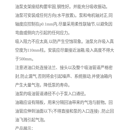
油泵支架座结构要牢固,钢性好。并能充分吸收振动。
油泵可安装成任何方向(水平放置)。泵和电机轴对正,同
轴度应控制在p0.1mm内,尽量采用柔性联轴节,以避免因
弯曲或侧向力引起的任何应力。
吸入阻力不应太高,以防产生空蚀现象。油泵允许吸入真
空度为110mm柱。安装应尽量接近油箱,吸入高度不得大
于500mm。
注意进油口处连接法兰、接头以及整个吸油管道严格密
封,防止漏气,否则将会引起噪声、系统振动,并使油箱内
产生大量气泡，降低泵的寿命。
油泵的吸油管道通径不小于泵入口通径。
油箱应设有隔板，用来分隔回油带来的气泡与脏物。回
油管应伸到油面以下(不得直接和泵的入口连接) ,防止回
油飞溅引起气泡。
产品展示：