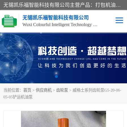
无锡凯乐福智能科技有限公司主营产品：打包机油泵、风冷式油冷却器、液压阀、液压泵、冷却器、过滤器及气动元器件。公司主导生产齿轮泵、齿轮马达、液压阀等产品。共计100多个系列、3000余种规格。覆盖了液压系统的动力元件、控制元件和执行元件，具备较强的成套供货、服务能力。
无锡凯乐福智能科技有限公司
Wuxi Colourful Intelligent Technology Co., Ltd
齿轮泵
机床冷却泵
风冷式油冷却器
叶片泵
液压马达
油泵电机装置
当前位置：
首页
>
供应商机
>
齿轮泵
> 威格士系列齿轮泵G5-20-06-
柱塞泵
方向阀
05-05铲运机油泵
压力阀
节流阀
高压球阀
电机