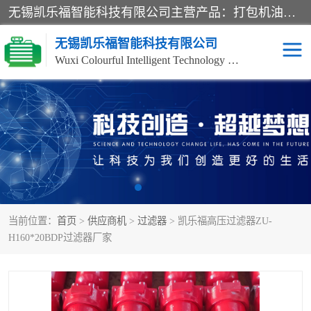
无锡凯乐福智能科技有限公司主营产品：打包机油泵、风冷式油冷却器、液压阀、液压泵、冷却器、过滤器及气动元器件。公司主导生产齿轮泵、齿轮马达、液压阀等产品。共计100多个系列、3000余种规格。覆盖了液压系统的动力元件、控制元件和执行元件，具备较强的成套供货、服务能力。
无锡凯乐福智能科技有限公司
Wuxi Colourful Intelligent Technology Co., Ltd
齿轮泵
机床冷却泵
风冷式油冷却器
叶片泵
液压马达
油泵电机装置
当前位置：
首页
>
供应商机
>
过滤器
> 凯乐福高压过滤器ZU-
柱塞泵
方向阀
H160*20BDP过滤器厂家
压力阀
节流阀
高压球阀
电机