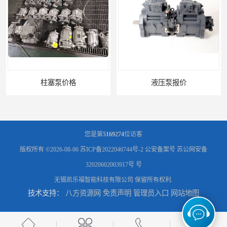
液压泵报价
您是第
5169274
位访客
版权所有 ©2026-08-06
苏ICP备2022046744号-2
公安备案号 苏公网安备
32020602003917号 号
无锡凯乐福智能科技有限公司
保留所有权利.
技术支持：
八方资源网
免责声明
管理员入口
网站地图
液压泵价格
液压泵