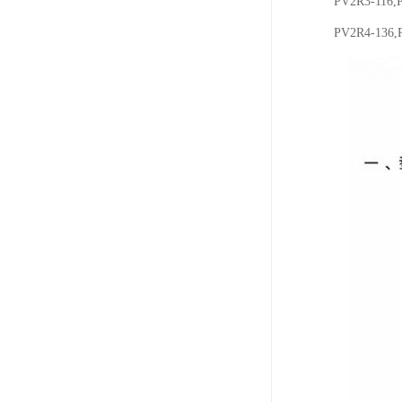
PV2R3-116,
PV2R4-136,