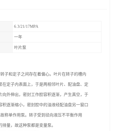
6.3/21/17MPA
一年
叶片泵
。转子和定子之间存在着偏心。叶片在转子的槽内
紧在定子内表面上，于是两相邻叶片、配油盘、定
片向外伸出，密封工作腔容积逐渐，产生真空，于
容积逐渐缩小，密封腔中的油液经配油盘另一窗口
，故称单作用泵。转子受到径向液压不平衡作用
的排量，故这种泵都是变量泵。