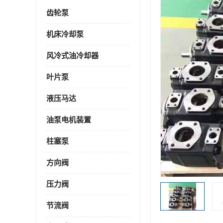
齿轮泵
机床冷却泵
风冷式油冷却器
叶片泵
液压马达
油泵电机装置
柱塞泵
方向阀
压力阀
节流阀