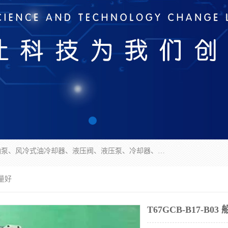
无锡凯乐福智能科技有限公司主营产品：打包机油泵、风冷式油冷却器、液压阀、液压泵、冷却器、过滤器及气动元器件。公司主导生产齿轮泵、齿轮马达、液压阀等产品。共计100多个系列、3000余种规格。覆盖了液压系统的动力元件、控制元件和执行元件，具备较强的成套供货、服务能力。
质量好
T67GCB-B17-B0