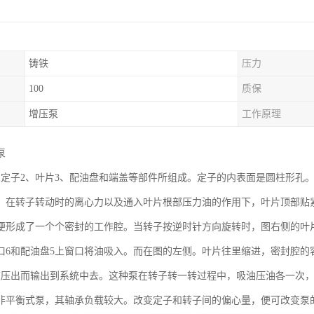
铸铁
压力
100
质保
增压泵
工作原理
泵
、定子2、叶片3、配油盘和端盖等部件所组成。定子的内表面是圆柱形孔
，在转子转动时的离心力以及通入叶片根部压力油的作用下，叶片顶部贴
便形成了一个个密封的工作腔。当转子按逆时针方向旋转时，图右侧的叶
口6和配油盘5上窗口将油吸入。而在图的左侧。叶片往里缩进，密封腔的
被压出而输出到系统中去。这种泵在转子转一转过程中，吸油压油各一次
非平衡式泵，其轴承负载较大。改变定子和转子间的偏心量，便可改变泵