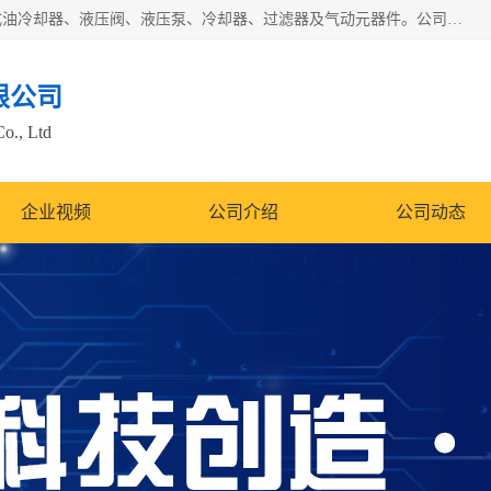
无锡凯乐福智能科技有限公司主营产品：打包机油泵、风冷式油冷却器、液压阀、液压泵、冷却器、过滤器及气动元器件。公司主导生产齿轮泵、齿轮马达、液压阀等产品。共计100多个系列、3000余种规格。覆盖了液压系统的动力元件、控制元件和执行元件，具备较强的成套供货、服务能力。
限公司
Co., Ltd
企业视频
公司介绍
公司动态