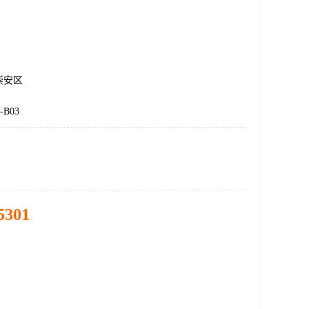
崇安区
-B03
5301