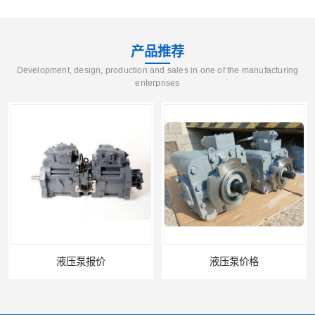
产品推荐
Development, design, production and sales in one of the manufacturing
enterprises
液压泵报价
液压泵价格