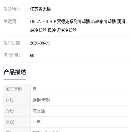
发货地址：
江苏省无锡
关键词：
DFLA-6-4-A-P,贺德克系列冷却器,齿轮箱冷却器,润滑
站冷却器,风冷式油冷却器
发布日期：
2026-08-09
阅 读 量：
60
产品描述
加工定制
否
材质
碳钢/紫铜
介质
液压油
质保
一年