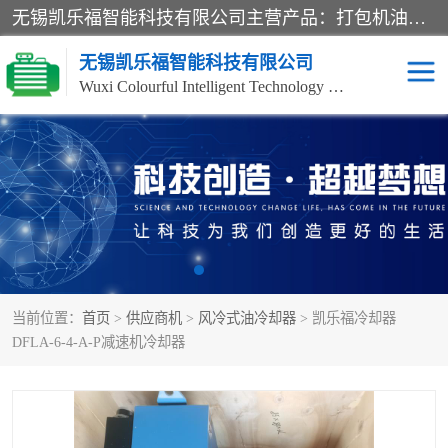
无锡凯乐福智能科技有限公司主营产品：打包机油泵、风冷式油冷却器、液压阀、液压泵、冷却器、过滤器及气动元器件。公司主导生产齿轮泵、齿轮马达、液压阀等产品。共计100多个系列、3000余种规格。覆盖了液压系统的动力元件、控制元件和执行元件，具备较强的成套供货、服务能力。
无锡凯乐福智能科技有限公司
Wuxi Colourful Intelligent Technology Co., Ltd
齿轮泵
机床冷却泵
风冷式油冷却器
叶片泵
液压马达
油泵电机装置
当前位置：
首页
>
供应商机
>
风冷式油冷却器
> 凯乐福冷却器
柱塞泵
方向阀
DFLA-6-4-A-P减速机冷却器
压力阀
节流阀
高压球阀
电机