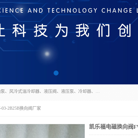
无锡凯乐福智能科技有限公司主营产品：打包机油泵、风冷式油冷却器、液压阀、液压泵、冷却器、过滤器及气动元器件。公司主导生产齿轮泵、齿轮马达、液压阀等产品。共计100多个系列、3000余种规格。覆盖了液压系统的动力元件、控制元件和执行元件，具备较强的成套供货、服务能力。
03-2B25B换向阀厂家
凯乐福电磁换向阀FW-