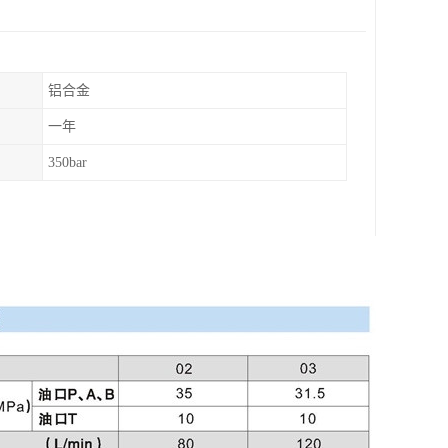
铝合金
一年
350bar