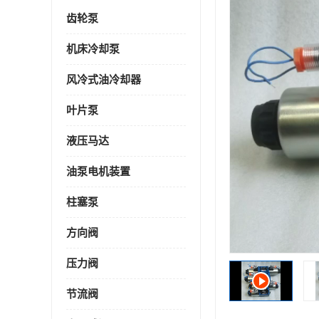
齿轮泵
机床冷却泵
风冷式油冷却器
叶片泵
液压马达
油泵电机装置
柱塞泵
方向阀
压力阀
节流阀