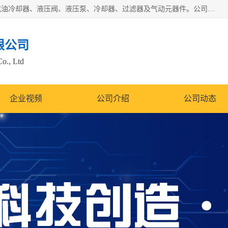
无锡凯乐福智能科技有限公司主营产品：打包机油泵、风冷式油冷却器、液压阀、液压泵、冷却器、过滤器及气动元器件。公司主导生产齿轮泵、齿轮马达、液压阀等产品。共计100多个系列、3000余种规格。覆盖了液压系统的动力元件、控制元件和执行元件，具备较强的成套供货、服务能力。
限公司
Co., Ltd
企业视频
公司介绍
公司动态