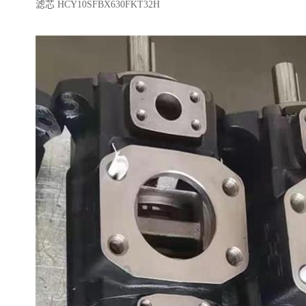
滤芯 HCY10SFBX630FKT32H