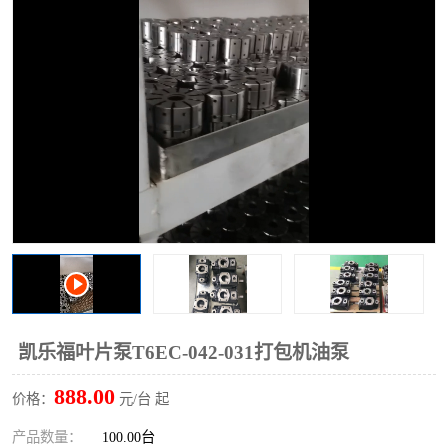
过滤器
列管式油冷却器
凯乐福叶片泵T6EC-042-031打包机油泵
888.00
价格：
元/台 起
产品数量：
100.00台