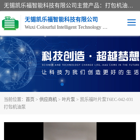
无锡凯乐福智能科技有限公司主营产品：打包机油泵、风冷式油冷却器、液压阀、液压泵、冷却器、过滤器及气动元器件。公司主导生产齿轮泵、齿轮马达、液压阀等产品。共计100多个系列、3000余种规格。覆盖了液压系统的动力元件、控制元件和执行元件，具备较强的成套供货、服务能力。
无锡凯乐福智能科技有限公司
Wuxi Colourful Intelligent Technology Co., Ltd
齿轮泵
机床冷却泵
风冷式油冷却器
叶片泵
液压马达
油泵电机装置
当前位置：
首页
>
供应商机
>
叶片泵
> 凯乐福叶片泵T6EC-042-031
柱塞泵
方向阀
打包机油泵
压力阀
节流阀
高压球阀
电机