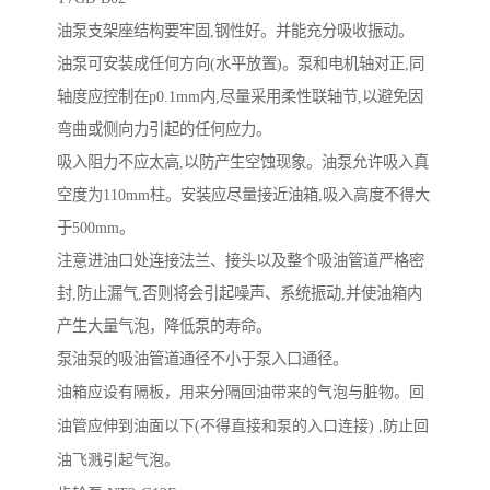
油泵支架座结构要牢固,钢性好。并能充分吸收振动。
油泵可安装成任何方向(水平放置)。泵和电机轴对正,同
轴度应控制在p0.1mm内,尽量采用柔性联轴节,以避免因
弯曲或侧向力引起的任何应力。
吸入阻力不应太高,以防产生空蚀现象。油泵允许吸入真
空度为110mm柱。安装应尽量接近油箱,吸入高度不得大
于500mm。
注意进油口处连接法兰、接头以及整个吸油管道严格密
封,防止漏气,否则将会引起噪声、系统振动,并使油箱内
产生大量气泡，降低泵的寿命。
泵油泵的吸油管道通径不小于泵入口通径。
油箱应设有隔板，用来分隔回油带来的气泡与脏物。回
油管应伸到油面以下(不得直接和泵的入口连接) ,防止回
油飞溅引起气泡。