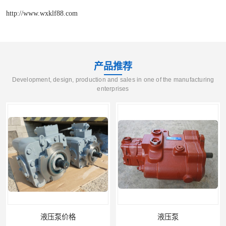
http://www.wxklf88.com
产品推荐
Development, design, production and sales in one of the manufacturing
enterprises
液压泵
柱塞泵价格