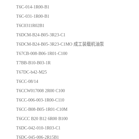
T6C-014-1R00-B1
T6C-031-1R00-B1
T6C0311R02B1
T6DCM-B24-B05-3R23-C1
T6DCM-B24-B05-3R23-C1MO 成工装载机油泵
T67CB-008-B06-1R01-C100
T7BB-B10-B03-1R
T67DC-b42-M25
T6CC-08/14
T6CCW017008 2R00 C100
T6CC-006-003-1R00-C110
T6CC-B08-B05-1R01-C10M
T6GCC B20 B12 6R00 B100
T6DC-042-010-1R03-C1
T6DC-045-006-2R15B1