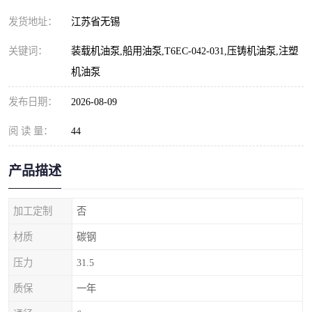
发货地址：
江苏省无锡
关键词：
装载机油泵,船用油泵,T6EC-042-031,压铸机油泵,注塑
机油泵
发布日期：
2026-08-09
阅 读 量：
44
产品描述
加工定制
否
材质
碳钢
压力
31.5
质保
一年