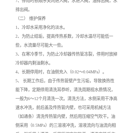
7、停用时依顺序关闭进入阀，水进入阀，油排出阀，水
排出阀。
（二） 维护保养
1、冷却水采用净化的淡水。
2、为防止结垢，提高传热系数，冷却水温尽可能低一
些，水流量尽可能大一些。
3、在寒冷季节，为防止冷却器传热管冻裂，停用时放掉
冷却器内剩油剩水。
4、长期停用时，在油侧充入（0.02～0.04MPa）。
5、 长期工作后，由于传热管壁产生污垢，导致换热性
能下降，定期停用清洗耳恭听，清洗周期视水质情况，
一般为6～12个月清洗一次。清洗方法，水侧采用干净高
速水冲洗，前后盖及传热管内壁，也可采用机械方法
（如通条）清洗传热管内壁，然后用压缩空气吹干。油
侧采用（0.5MPa）的三溶液冲洗，溶液流向与油流向相