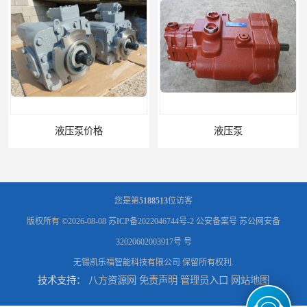
液压泵
柱塞泵价格
您是第
5188513
位访客
版权所有 ©2026-08-08
苏ICP备2022046744号-2
公安备案号 苏公网安备
32020602003917号 号
无锡凯乐福智能科技有限公司
保留所有权利.
技术支持：
八方资源网
免责声明
管理员入口
网站地图
液压泵报价
液压泵价格