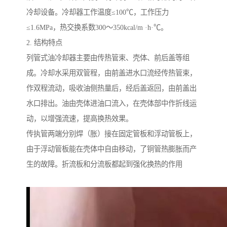
冷却设备。冷却器工作温度≤100℃，工作压力
≤1.6MPa，热交换系数300～350kcal/m ·h·℃。
2. 结构特点
列管式油冷却器
主要由传热管束、壳体、前后盖等组
成。冷却水采用双管程，由前盖进水口流经传热管束，
作双程流动，吸收油侧热量后，经后盖返回，由前盖出
水口排出。油由壳体进油口流入，在壳体部中作折线运
动，以增强流速，提高换热效果。
传执管两端分别焊（胀）接在固定管板和浮动管板上，
由于浮动管板能在壳体中自由移动，了铜管热膨胀而产
生的故障。折流板和分流板都起到强化换热的作用