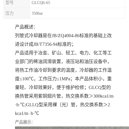
型号
GLCQ6-65
压力
350bar
产品概述：
列管式冷却器是在JB/ZQ4004-86标准的基础上改
进设计成JB/T7356-94标准的；
产品适用于冶金、矿山、轻工、电力、化工等工
业部门的稀油润滑装置，液压站和油压设备中，
将热工作油冷却到要求的温度，冷却器的工作温
度≤100℃，工作压力≤1MPa；本产品体积小，重
量轻、冷却效果好，便于维护检修；GLCQ型的
换热管采用紫铜翅片管，热交换系数＞300kca1/m
·h·℃;GLLQ型采用裸（光）管，热交换系数＞2
kca1/m ·h·℃
产品展示：