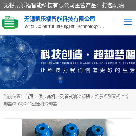
无锡凯乐福智能科技有限公司主营产品：打包机油泵、风冷式油冷却器、液压阀、液压泵、冷却器、过滤器及气动元器件。公司主导生产齿轮泵、齿轮马达、液压阀等产品。共计100多个系列、3000余种规格。覆盖了液压系统的动力元件、控制元件和执行元件，具备较强的成套供货、服务能力。
无锡凯乐福智能科技有限公司
Wuxi Colourful Intelligent Technology Co., Ltd
齿轮泵
机床冷却泵
风冷式油冷却器
叶片泵
液压马达
油泵电机装置
当前位置：
首页
>
供应商机
>
列管式油冷却器
> 凯乐福列管式油冷
柱塞泵
方向阀
却器GLCQ6-65空压机冷却器
压力阀
节流阀
高压球阀
电机