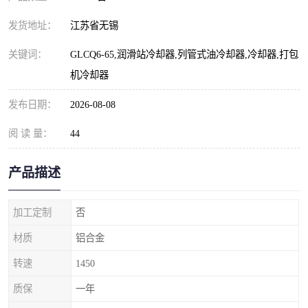
发货地址：
江苏省无锡
关键词：
GLCQ6-65,润滑站冷却器,列管式油冷却器,冷却器,打包
机冷却器
发布日期：
2026-08-08
阅 读 量：
44
产品描述
加工定制
否
材质
铝合金
转速
1450
质保
一年