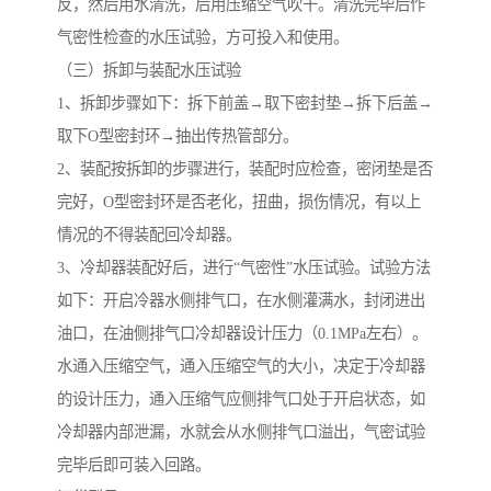
反，然后用水清洗，后用压缩空气吹干。清洗完毕后作
气密性检查的水压试验，方可投入和使用。
（三）拆卸与装配水压试验
1、拆卸步骤如下：拆下前盖→取下密封垫→拆下后盖→
取下O型密封环→抽出传热管部分。
2、装配按拆卸的步骤进行，装配时应检查，密闭垫是否
完好，O型密封环是否老化，扭曲，损伤情况，有以上
情况的不得装配回冷却器。
3、冷却器装配好后，进行“气密性”水压试验。试验方法
如下：开启冷器水侧排气口，在水侧灌满水，封闭进出
油口，在油侧排气口冷却器设计压力（0.1MPa左右）。
水通入压缩空气，通入压缩空气的大小，决定于冷却器
的设计压力，通入压缩气应侧排气口处于开启状态，如
冷却器内部泄漏，水就会从水侧排气口溢出，气密试验
完毕后即可装入回路。