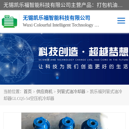
无锡凯乐福智能科技有限公司主营产品：打包机油泵、风冷式油冷却器、液压阀、液压泵、冷却器、过滤器及气动元器件。公司主导生产齿轮泵、齿轮马达、液压阀等产品。共计100多个系列、3000余种规格。覆盖了液压系统的动力元件、控制元件和执行元件，具备较强的成套供货、服务能力。
无锡凯乐福智能科技有限公司
Wuxi Colourful Intelligent Technology Co., Ltd
齿轮泵
机床冷却泵
风冷式油冷却器
叶片泵
液压马达
油泵电机装置
当前位置：
首页
>
供应商机
>
列管式油冷却器
> 凯乐福列管式油冷
柱塞泵
方向阀
却器GLCQ5-54空压机冷却器
压力阀
节流阀
高压球阀
电机