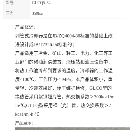
型号
GLCQ5-54
压力
350bar
产品概述：
列管式冷却器是在JB/ZQ4004-86标准的基础上改
进设计成JB/T7356-94标准的；
产品适用于冶金、矿山、轻工、电力、化工等工
业部门的稀油润滑装置，液压站和油压设备中，
将热工作油冷却到要求的温度，冷却器的工作温
度≤100℃，工作压力≤1MPa；本产品体积小，重
量轻、冷却效果好，便于维护检修；GLCQ型的
换热管采用紫铜翅片管，热交换系数＞300kca1/m
·h·℃;GLLQ型采用裸（光）管，热交换系数＞2
kca1/m ·h·℃
产品展示：