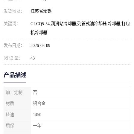
发货地址：
江苏省无锡
关键词：
GLCQ5-54,润滑站冷却器,列管式油冷却器,冷却器,打包
机冷却器
发布日期：
2026-08-09
阅 读 量：
43
产品描述
加工定制
否
材质
铝合金
转速
1450
质保
一年