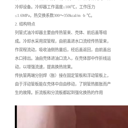
冷却设备。冷却器工作温度≤100℃，工作压力
≤1.6MPa，热交换系数300～350kcal/m ·h·℃。
2. 结构特点
列管式油冷却器
主要由传热管束、壳体、前后盖等组
成。冷却水采用双管程，由前盖进水口流经传热管束，
作双程流动，吸收油侧热量后，经后盖返回，由前盖出
水口排出。油由壳体进油口流入，在壳体部中作折线运
动，以增强流速，提高换热效果。
传执管两端分别焊（胀）接在固定管板和浮动管板上，
由于浮动管板能在壳体中自由移动，了铜管热膨胀而产
生的故障。折流板和分流板都起到强化换热的作用