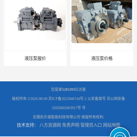
液压泵价格
液压泵
您是第
5203393
位访客
版权所有 ©2026-08-09
苏ICP备2022046744号-2
公安备案号 苏公网安备
32020602003917号 号
无锡凯乐福智能科技有限公司
保留所有权利.
技术支持：
八方资源网
免责声明
管理员入口
网站地图
柱塞泵价格
液压泵报价