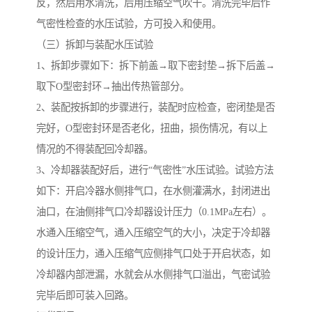
反，然后用水清洗，后用压缩空气吹干。清洗完毕后作
气密性检查的水压试验，方可投入和使用。
（三）拆卸与装配水压试验
1、拆卸步骤如下：拆下前盖→取下密封垫→拆下后盖→
取下O型密封环→抽出传热管部分。
2、装配按拆卸的步骤进行，装配时应检查，密闭垫是否
完好，O型密封环是否老化，扭曲，损伤情况，有以上
情况的不得装配回冷却器。
3、冷却器装配好后，进行“气密性”水压试验。试验方法
如下：开启冷器水侧排气口，在水侧灌满水，封闭进出
油口，在油侧排气口冷却器设计压力（0.1MPa左右）。
水通入压缩空气，通入压缩空气的大小，决定于冷却器
的设计压力，通入压缩气应侧排气口处于开启状态，如
冷却器内部泄漏，水就会从水侧排气口溢出，气密试验
完毕后即可装入回路。