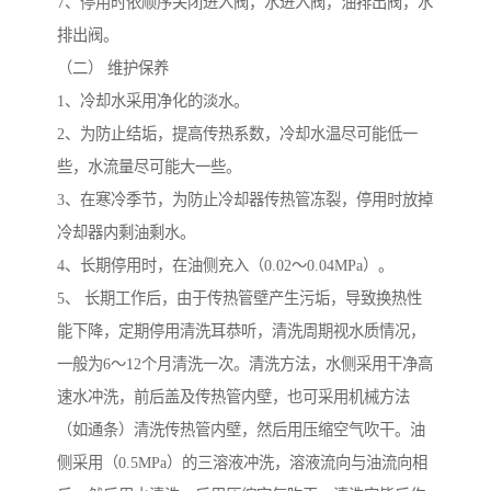
7、停用时依顺序关闭进入阀，水进入阀，油排出阀，水
排出阀。
（二） 维护保养
1、冷却水采用净化的淡水。
2、为防止结垢，提高传热系数，冷却水温尽可能低一
些，水流量尽可能大一些。
3、在寒冷季节，为防止冷却器传热管冻裂，停用时放掉
冷却器内剩油剩水。
4、长期停用时，在油侧充入（0.02～0.04MPa）。
5、 长期工作后，由于传热管壁产生污垢，导致换热性
能下降，定期停用清洗耳恭听，清洗周期视水质情况，
一般为6～12个月清洗一次。清洗方法，水侧采用干净高
速水冲洗，前后盖及传热管内壁，也可采用机械方法
（如通条）清洗传热管内壁，然后用压缩空气吹干。油
侧采用（0.5MPa）的三溶液冲洗，溶液流向与油流向相