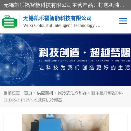
无锡凯乐福智能科技有限公司主营产品：打包机油泵、风冷式油冷却器、液压阀、液压泵、冷却器、过滤器及气动元器件。公司主导生产齿轮泵、齿轮马达、液压阀等产品。共计100多个系列、3000余种规格。覆盖了液压系统的动力元件、控制元件和执行元件，具备较强的成套供货、服务能力。
无锡凯乐福智能科技有限公司
Wuxi Colourful Intelligent Technology Co., Ltd
齿轮泵
机床冷却泵
风冷式油冷却器
叶片泵
液压马达
油泵电机装置
当前位置：
首页
>
供应商机
>
风冷式油冷却器
> 凯乐福冷却器OK-
柱塞泵
方向阀
ELD4S/3.1/12V/1/S减速机冷却器
压力阀
节流阀
高压球阀
电机