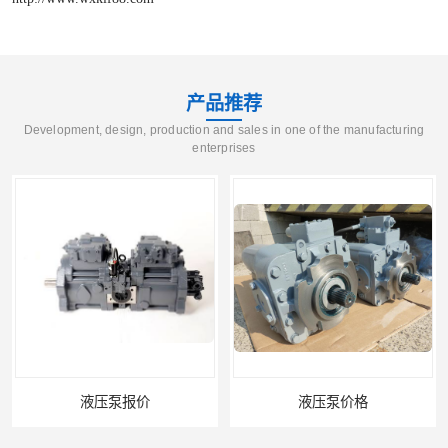
产品推荐
Development, design, production and sales in one of the manufacturing
enterprises
液压泵报价
液压泵价格