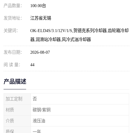
产品数量：
100.00台
发货地址：
江苏省无锡
关键词：
OK-ELD4S/3.1/12V/1/S,贺德克系列冷却器,齿轮箱冷却
器,润滑站冷却器,风冷式油冷却器
发布日期：
2026-08-07
阅 读 量：
44
产品描述
加工定制
否
材质
碳钢/紫铜
介质
液压油
质保
一年