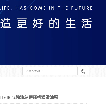
NH940-42稀油站磨煤机润滑油泵