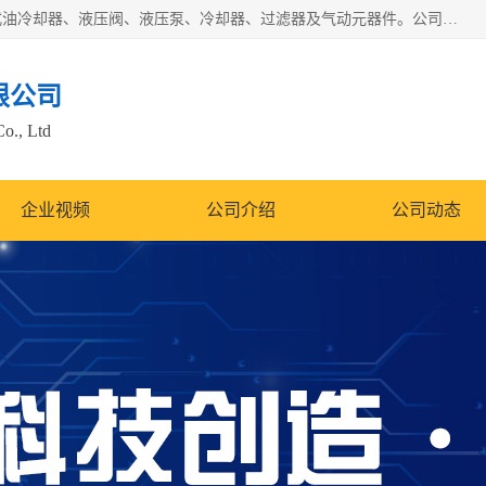
无锡凯乐福智能科技有限公司主营产品：打包机油泵、风冷式油冷却器、液压阀、液压泵、冷却器、过滤器及气动元器件。公司主导生产齿轮泵、齿轮马达、液压阀等产品。共计100多个系列、3000余种规格。覆盖了液压系统的动力元件、控制元件和执行元件，具备较强的成套供货、服务能力。
限公司
Co., Ltd
企业视频
公司介绍
公司动态