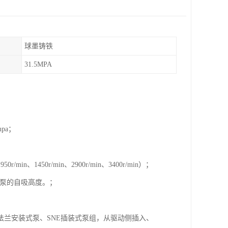
球墨铸铁
31.5MPA
pa；
1450r/min、2900r/min、3400r/min）；
似与泵的自吸高度。；
F法兰安装式泵、SNE插装式泵组，从驱动侧插入、