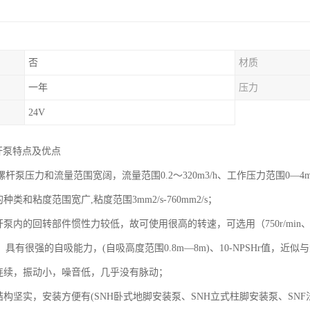
否
材质
一年
压力
24V
杆泵特点及优点
螺杆泵压力和流量范围宽阔，流量范围0.2～320m3/h、工作压力范围0—4m
种类和粘度范围宽广,粘度范围3mm2/s-760mm2/s；
泵内的回转部件惯性力较低，故可使用很高的转速，可选用（750r/min、950r/min、
具有很强的自吸能力，(自吸高度范围0.8m—8m)、10-NPSHr值，近
匀连续，振动小，噪音低，几乎没有脉动；
泵结构坚实，安装方便有(SNH卧式地脚安装泵、SNH立式柱脚安装泵、SN