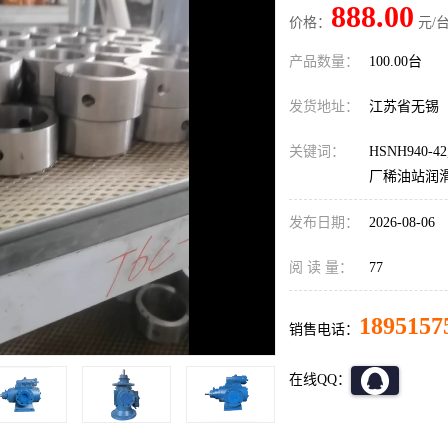
888.00
价格：
元/台
产品数量：
100.00台
发货地址：
江苏省无锡
关键词：
HSNH940
厂稀油站润
发布日期：
2026-08-06
阅 读 量：
77
1895157
销售电话：
在线QQ：