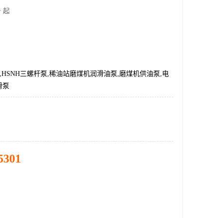
 起
-42,HSNH三螺杆泵,稀油站磨煤机润滑油泵,磨煤机供油泵,电
滑泵
5301