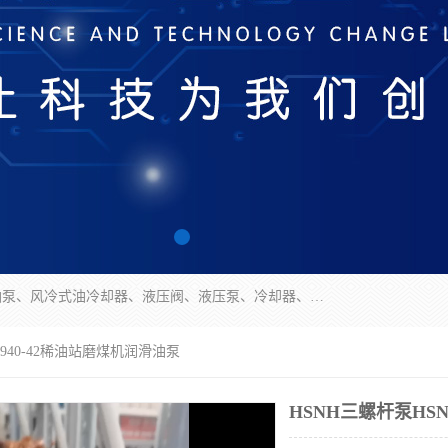
无锡凯乐福智能科技有限公司主营产品：打包机油泵、风冷式油冷却器、液压阀、液压泵、冷却器、过滤器及气动元器件。公司主导生产齿轮泵、齿轮马达、液压阀等产品。共计100多个系列、3000余种规格。覆盖了液压系统的动力元件、控制元件和执行元件，具备较强的成套供货、服务能力。
H940-42稀油站磨煤机润滑油泵
HSNH三螺杆泵HS