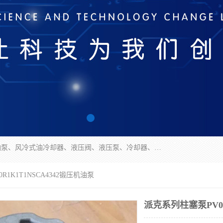
无锡凯乐福智能科技有限公司主营产品：打包机油泵、风冷式油冷却器、液压阀、液压泵、冷却器、过滤器及气动元器件。公司主导生产齿轮泵、齿轮马达、液压阀等产品。共计100多个系列、3000余种规格。覆盖了液压系统的动力元件、控制元件和执行元件，具备较强的成套供货、服务能力。
R1K1T1NSCA4342锻压机油泵
派克系列柱塞泵PV08