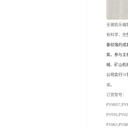
无锡凯乐福
有科学、完
备较强的成
案，参与主
械、矿山机
公司实行
5S
谈。
订货型号：
PVH057,P
PV016,PV0
PV063,PV0