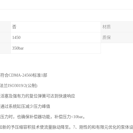
否
材质
1450
质保
350bar
合CDMA-24560标准1部
兰ISO3019/2(公制)
量活塞及强有力的复位弹簧可达到快速响应
时通过系统缸压减少压力峰值
压力时，也确保补偿器功能，补偿压力<10bar。
塞和新的予压缩容积技术使流量脉动降至。7、刚性的和有限元优化的泵体