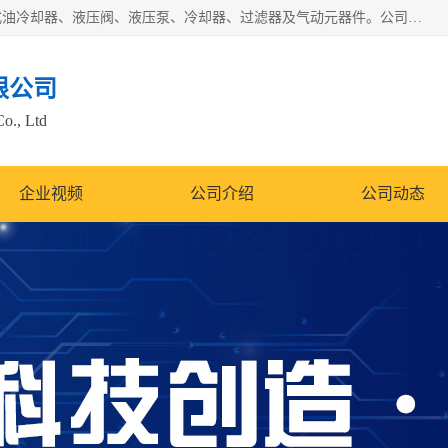
无锡凯乐福智能科技有限公司主营产品：打包机油泵、风冷式油冷却器、液压阀、液压泵、冷却器、过滤器及气动元器件。公司主导生产齿轮泵、齿轮马达、液压阀等产品。共计100多个系列、3000余种规格。覆盖了液压系统的动力元件、控制元件和执行元件，具备较强的成套供货、服务能力。
限公司
Co., Ltd
企业视频
公司介绍
公司动态