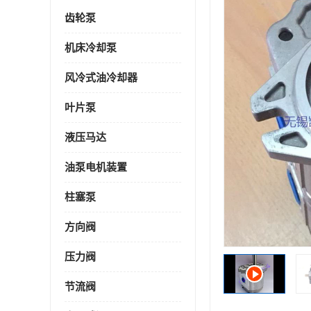
齿轮泵
机床冷却泵
风冷式油冷却器
叶片泵
液压马达
油泵电机装置
柱塞泵
方向阀
压力阀
节流阀