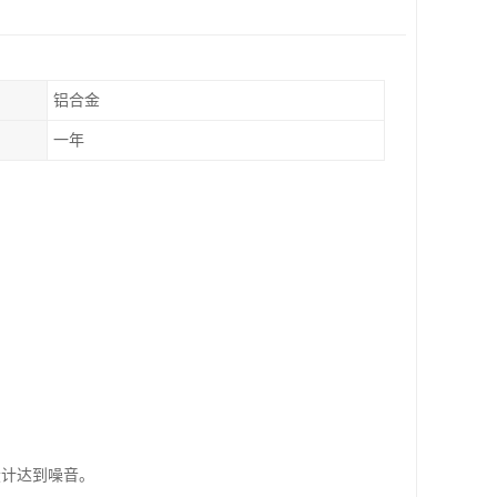
铝合金
一年
设计达到噪音。