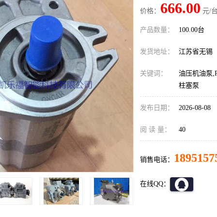
666.00
价格：
元/台
产品数量：
100.00台
发货地址：
江苏省无锡
关键词：
油压机油泵,P
柱塞泵
发布日期：
2026-08-08
阅 读 量：
40
1895157
销售电话：
在线QQ：