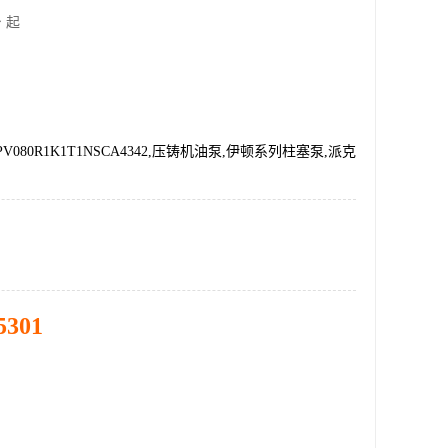
 起
V080R1K1T1NSCA4342,压铸机油泵,伊顿系列柱塞泵,派克
5301