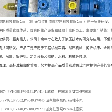
智能科技有限公司（原
无锡佳朗流体控制科技有限公司）是一家集研发、
整的质量管理体系，优良的生产设备和经验丰富的员工。主要生产销售：
套供货、服务能力。公司十余年专心致力于液压技术的研究与应用，不但
机共同研发。产品广泛应用于工程机械车辆、锻压机械、剪折机床、金属
械、吊车、捣炉机、冶金设备及船舶、水利、机械等领域。
管理，高标准精细化管理，努力提高产品质量和质价比同时提供完善的售
VH074,PVH098,PVH131,PVH141,威格士柱塞泵 EATON柱塞泵
20,PV023,PV032,PV040,PV046,派克柱塞泵Parker柱塞泵
80,PV092,PV140,PV180,PV270,派克柱塞泵Parker柱塞泵