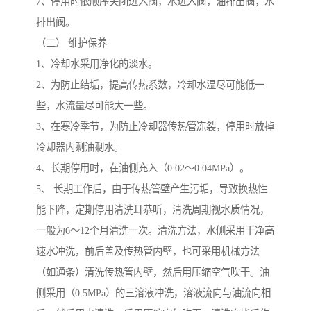
7、停用时依顺序关闭进入阀，水进入阀，油排出阀，水
排出阀。
（二） 维护保养
1、冷却水采用净化的淡水。
2、为防止结垢，提高传热系数，冷却水温尽可能低一
些，水流量尽可能大一些。
3、在寒冷季节，为防止冷却器传热管冻裂，停用时放掉
冷却器内剩油剩水。
4、长期停用时，在油侧充入（0.02～0.04MPa）。
5、 长期工作后，由于传热管壁产生污垢，导致换热性
能下降，定期停用清洗耳恭听，清洗周期视水质情况，
一般为6～12个月清洗一次。清洗方法，水侧采用干净高
速水冲洗，前后盖及传热管内壁，也可采用机械方法
（如通条）清洗传热管内壁，然后用压缩空气吹干。油
侧采用（0.5MPa）的三溶液冲洗，溶液流向与油流向相