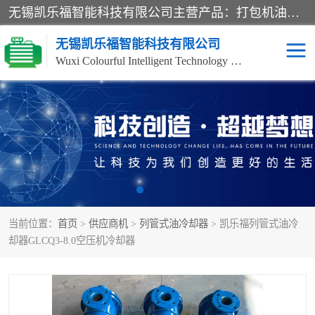
无锡凯乐福智能科技有限公司主营产品：打包机油泵、风冷式油冷却器、液压阀、液压泵、冷却器、过滤器及气动元器件。公司主导生产齿轮泵、齿轮马达、液压阀等产品。共计100多个系列、3000余种规格。覆盖了液压系统的动力元件、控制元件和执行元件，具备较强的成套供货、服务能力。
无锡凯乐福智能科技有限公司
Wuxi Colourful Intelligent Technology Co., Ltd
齿轮泵
机床冷却泵
风冷式油冷却器
叶片泵
液压马达
油泵电机装置
当前位置：
首页
>
供应商机
>
列管式油冷却器
> 凯乐福列管式油冷
柱塞泵
方向阀
却器GLCQ3-8.0空压机冷却器
压力阀
节流阀
高压球阀
电机