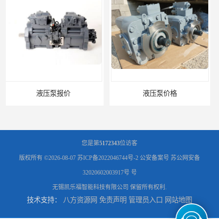
液压泵价格
液压泵
您是第
5172343
位访客
版权所有 ©2026-08-07
苏ICP备2022046744号-2
公安备案号 苏公网安备
32020602003917号 号
无锡凯乐福智能科技有限公司
保留所有权利.
技术支持：
八方资源网
免责声明
管理员入口
网站地图
柱塞泵价格
液压泵报价