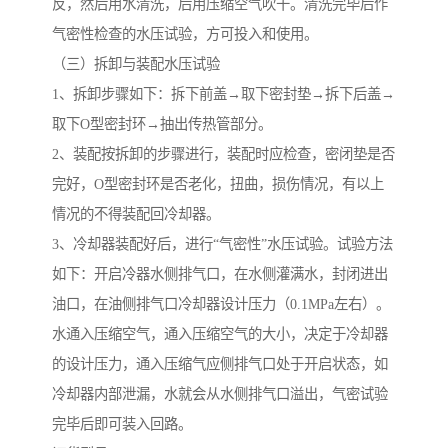
反，然后用水清洗，后用压缩空气吹干。清洗完毕后作
气密性检查的水压试验，方可投入和使用。
（三）拆卸与装配水压试验
1、拆卸步骤如下：拆下前盖→取下密封垫→拆下后盖→
取下O型密封环→抽出传热管部分。
2、装配按拆卸的步骤进行，装配时应检查，密闭垫是否
完好，O型密封环是否老化，扭曲，损伤情况，有以上
情况的不得装配回冷却器。
3、冷却器装配好后，进行“气密性”水压试验。试验方法
如下：开启冷器水侧排气口，在水侧灌满水，封闭进出
油口，在油侧排气口冷却器设计压力（0.1MPa左右）。
水通入压缩空气，通入压缩空气的大小，决定于冷却器
的设计压力，通入压缩气应侧排气口处于开启状态，如
冷却器内部泄漏，水就会从水侧排气口溢出，气密试验
完毕后即可装入回路。