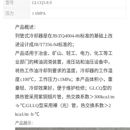
型号
GLCQ3-8.0
压力
1.6MPA
产品概述：
列管式冷却器是在JB/ZQ4004-86标准的基础上改
进设计成JB/T7356-94标准的；
产品适用于冶金、矿山、轻工、电力、化工等工
业部门的稀油润滑装置，液压站和油压设备中，
将热工作油冷却到要求的温度，冷却器的工作温
度≤100℃，工作压力≤1MPa；本产品体积小，重
量轻、冷却效果好，便于维护检修；GLCQ型的
换热管采用紫铜翅片管，热交换系数＞300kca1/m
·h·℃;GLLQ型采用裸（光）管，热交换系数＞2
kca1/m ·h·℃
产品展示：