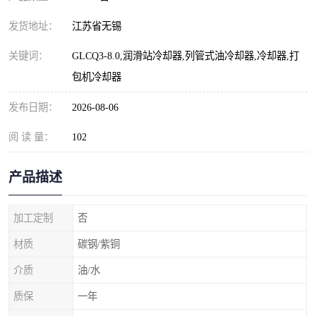
发货地址：
江苏省无锡
关键词：
GLCQ3-8.0,润滑站冷却器,列管式油冷却器,冷却器,打
包机冷却器
发布日期：
2026-08-06
阅 读 量：
102
产品描述
加工定制
否
材质
碳钢/紫铜
介质
油/水
质保
一年