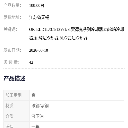
产品数量：
100.00台
发货地址：
江苏省无锡
关键词：
OK-ELD1L/3.1/12V/1/S,贺德克系列冷却器,齿轮箱冷却
器,润滑站冷却器,风冷式油冷却器
发布日期：
2026-08-10
阅 读 量：
42
产品描述
加工定制
否
材质
碳钢/紫铜
介质
液压油
质保
一年