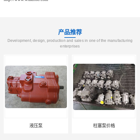
产品推荐
Development, design, production and sales in one of the manufacturing
enterprises
柱塞泵价格
液压泵报价