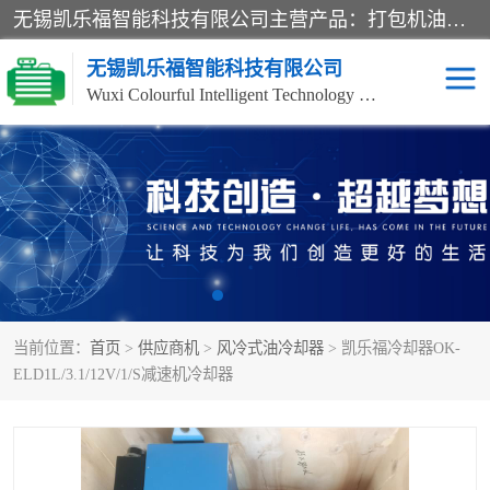
无锡凯乐福智能科技有限公司主营产品：打包机油泵、风冷式油冷却器、液压阀、液压泵、冷却器、过滤器及气动元器件。公司主导生产齿轮泵、齿轮马达、液压阀等产品。共计100多个系列、3000余种规格。覆盖了液压系统的动力元件、控制元件和执行元件，具备较强的成套供货、服务能力。
无锡凯乐福智能科技有限公司
Wuxi Colourful Intelligent Technology Co., Ltd
齿轮泵
机床冷却泵
风冷式油冷却器
叶片泵
液压马达
油泵电机装置
当前位置：
首页
>
供应商机
>
风冷式油冷却器
> 凯乐福冷却器OK-
柱塞泵
方向阀
ELD1L/3.1/12V/1/S减速机冷却器
压力阀
节流阀
高压球阀
电机