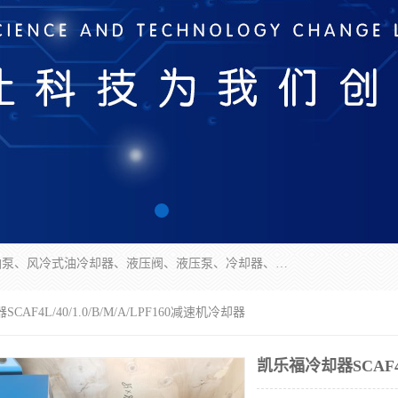
无锡凯乐福智能科技有限公司主营产品：打包机油泵、风冷式油冷却器、液压阀、液压泵、冷却器、过滤器及气动元器件。公司主导生产齿轮泵、齿轮马达、液压阀等产品。共计100多个系列、3000余种规格。覆盖了液压系统的动力元件、控制元件和执行元件，具备较强的成套供货、服务能力。
AF4L/40/1.0/B/M/A/LPF160减速机冷却器
凯乐福冷却器SCAF4L/