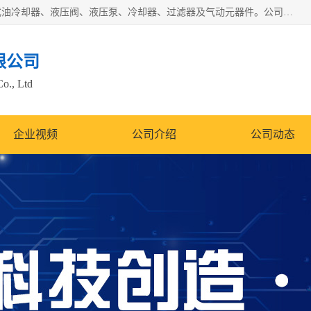
无锡凯乐福智能科技有限公司主营产品：打包机油泵、风冷式油冷却器、液压阀、液压泵、冷却器、过滤器及气动元器件。公司主导生产齿轮泵、齿轮马达、液压阀等产品。共计100多个系列、3000余种规格。覆盖了液压系统的动力元件、控制元件和执行元件，具备较强的成套供货、服务能力。
限公司
Co., Ltd
企业视频
公司介绍
公司动态