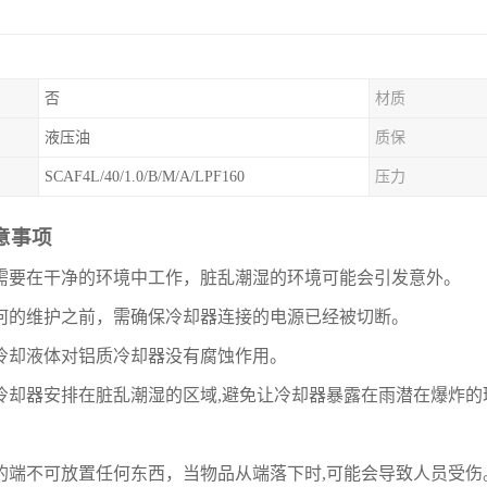
否
材质
液压油
质保
SCAF4L/40/1.0/B/M/A/LPF160
压力
意事项
需要在干净的环境中工作，脏乱潮湿的环境可能会引发意外。
何的维护之前，需确保冷却器连接的电源已经被切断。
冷却液体对铝质冷却器没有腐蚀作用。
冷却器安排在脏乱潮湿的区域
,
避免让冷却器暴露在雨潜在爆炸的
的端不可放置任何东西，当物品从端落下时
,
可能会导致人员受伤