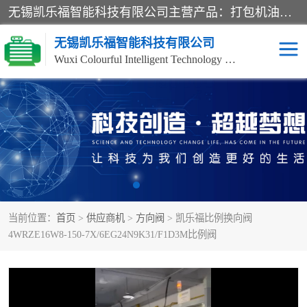
无锡凯乐福智能科技有限公司主营产品：打包机油泵、风冷式油冷却器、液压阀、液压泵、冷却器、过滤器及气动元器件。公司主导生产齿轮泵、齿轮马达、液压阀等产品。共计100多个系列、3000余种规格。覆盖了液压系统的动力元件、控制元件和执行元件，具备较强的成套供货、服务能力。
无锡凯乐福智能科技有限公司
Wuxi Colourful Intelligent Technology Co., Ltd
齿轮泵
机床冷却泵
风冷式油冷却器
叶片泵
液压马达
油泵电机装置
当前位置：
首页
>
供应商机
>
方向阀
> 凯乐福比例换向阀
柱塞泵
方向阀
4WRZE16W8-150-7X/6EG24N9K31/F1D3M比例阀
压力阀
节流阀
高压球阀
电机