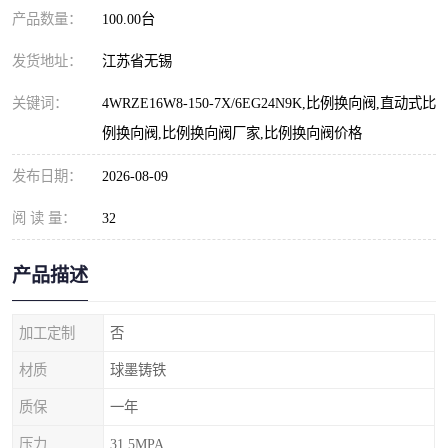
产品数量：
100.00台
发货地址：
江苏省无锡
关键词：
4WRZE16W8-150-7X/6EG24N9K,比例换向阀,直动式比
例换向阀,比例换向阀厂家,比例换向阀价格
发布日期：
2026-08-09
阅 读 量：
32
产品描述
加工定制
否
材质
球墨铸铁
质保
一年
压力
31.5MPA