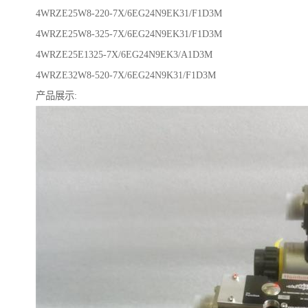
4WRZE25W8-220-7X/6EG24N9EK31/F1D3M
4WRZE25W8-325-7X/6EG24N9EK31/F1D3M
4WRZE25E1325-7X/6EG24N9EK3/A1D3M
4WRZE32W8-520-7X/6EG24N9K31/F1D3M
产品展示: