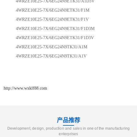
4WRZE10E25-7X/6EG24N9ETK31/A1D3V
4WRZE10E25-7X/6EG24N9ETK31/F1M
4WRZE10E25-7X/6EG24N9ETK31/F1V
4WRZE10E25-7X/6EG24N9ETK31/F1D3M
4WRZE10E25-7X/6EG24N9ETK31/F1D3V
4WRZE10E25-7X/6EG24N9TK31/A1M
4WRZE10E25-7X/6EG24N9TK31/A1V
http://www.wxklf88.com
产品推荐
Development, design, production and sales in one of the manufacturing
enterprises