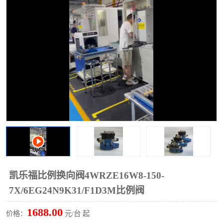
过滤器
列管式油冷却器
凯乐福比例换向阀4WRZE16W8-150-
7X/6EG24N9K31/F1D3M比例阀
1688.00
价格：
元/台 起