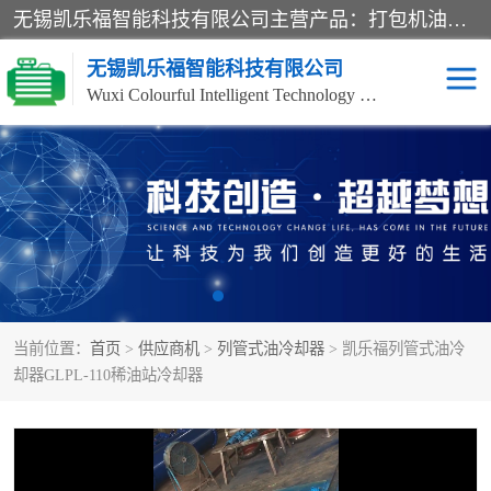
无锡凯乐福智能科技有限公司主营产品：打包机油泵、风冷式油冷却器、液压阀、液压泵、冷却器、过滤器及气动元器件。公司主导生产齿轮泵、齿轮马达、液压阀等产品。共计100多个系列、3000余种规格。覆盖了液压系统的动力元件、控制元件和执行元件，具备较强的成套供货、服务能力。
无锡凯乐福智能科技有限公司
Wuxi Colourful Intelligent Technology Co., Ltd
齿轮泵
机床冷却泵
风冷式油冷却器
叶片泵
液压马达
油泵电机装置
当前位置：
首页
>
供应商机
>
列管式油冷却器
> 凯乐福列管式油冷
柱塞泵
方向阀
却器GLPL-110稀油站冷却器
压力阀
节流阀
高压球阀
电机