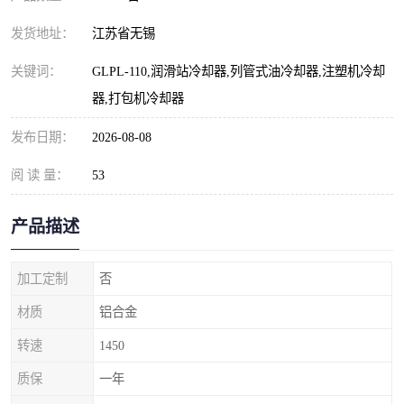
发货地址：
江苏省无锡
关键词：
GLPL-110,润滑站冷却器,列管式油冷却器,注塑机冷却
器,打包机冷却器
发布日期：
2026-08-08
阅 读 量：
53
产品描述
加工定制
否
材质
铝合金
转速
1450
质保
一年