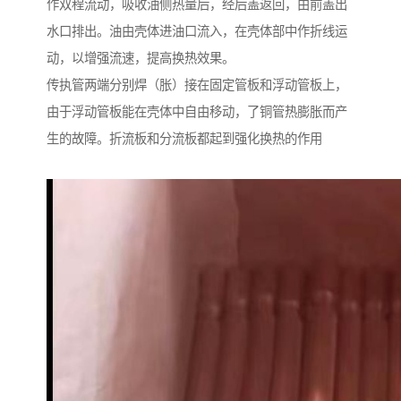
作双程流动，吸收油侧热量后，经后盖返回，由前盖出
水口排出。油由壳体进油口流入，在壳体部中作折线运
动，以增强流速，提高换热效果。
传执管两端分别焊（胀）接在固定管板和浮动管板上，
由于浮动管板能在壳体中自由移动，了铜管热膨胀而产
生的故障。折流板和分流板都起到强化换热的作用