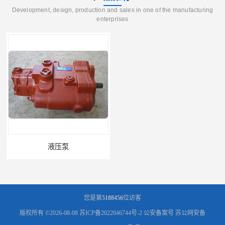
Development, design, production and sales in one of the manufacturing
enterprises
液压泵
柱塞泵价格
您是第
5188456
位访客
版权所有 ©2026-08-08
苏ICP备2022046744号-2
公安备案号 苏公网安备