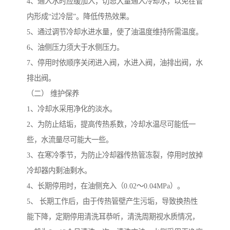
4、通入水时应缓加入，切忌大量通入冷却水，以免在管
内形成“过冷层”。降低传热效果。
5、通过调节冷却水进水量，使了油温度维持所需温度。
6、油侧压力须大于水侧压力。
7、停用时依顺序关闭进入阀，水进入阀，油排出阀，水
排出阀。
（二） 维护保养
1、冷却水采用净化的淡水。
2、为防止结垢，提高传热系数，冷却水温尽可能低一
些，水流量尽可能大一些。
3、在寒冷季节，为防止冷却器传热管冻裂，停用时放掉
冷却器内剩油剩水。
4、长期停用时，在油侧充入（0.02～0.04MPa）。
5、 长期工作后，由于传热管壁产生污垢，导致换热性
能下降，定期停用清洗耳恭听，清洗周期视水质情况，