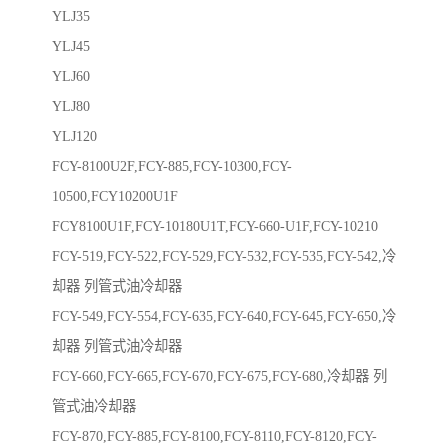
YLJ35
YLJ45
YLJ60
YLJ80
YLJ120
FCY-8100U2F,FCY-885,FCY-10300,FCY-
10500,FCY10200U1F
FCY8100U1F,FCY-10180U1T,FCY-660-U1F,FCY-10210
FCY-519,FCY-522,FCY-529,FCY-532,FCY-535,FCY-542,冷
却器 列管式油冷却器
FCY-549,FCY-554,FCY-635,FCY-640,FCY-645,FCY-650,冷
却器 列管式油冷却器
FCY-660,FCY-665,FCY-670,FCY-675,FCY-680,冷却器 列
管式油冷却器
FCY-870,FCY-885,FCY-8100,FCY-8110,FCY-8120,FCY-