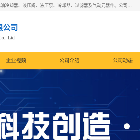
无锡凯乐福智能科技有限公司主营产品：打包机油泵、风冷式油冷却器、液压阀、液压泵、冷却器、过滤器及气动元器件。公司主导生产齿轮泵、齿轮马达、液压阀等产品。共计100多个系列、3000余种规格。覆盖了液压系统的动力元件、控制元件和执行元件，具备较强的成套供货、服务能力。
限公司
Co., Ltd
企业视频
公司介绍
公司动态