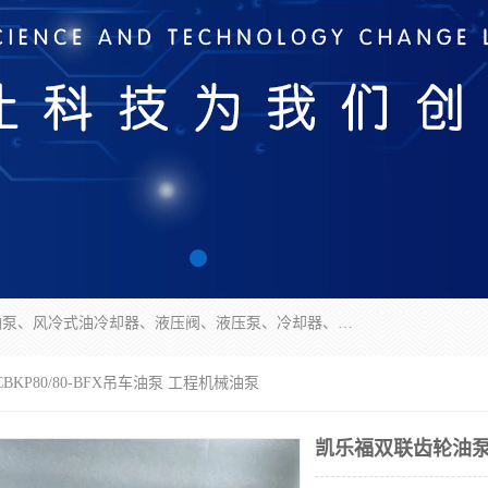
无锡凯乐福智能科技有限公司主营产品：打包机油泵、风冷式油冷却器、液压阀、液压泵、冷却器、过滤器及气动元器件。公司主导生产齿轮泵、齿轮马达、液压阀等产品。共计100多个系列、3000余种规格。覆盖了液压系统的动力元件、控制元件和执行元件，具备较强的成套供货、服务能力。
KP80/80-BFX吊车油泵 工程机械油泵
凯乐福双联齿轮油泵C