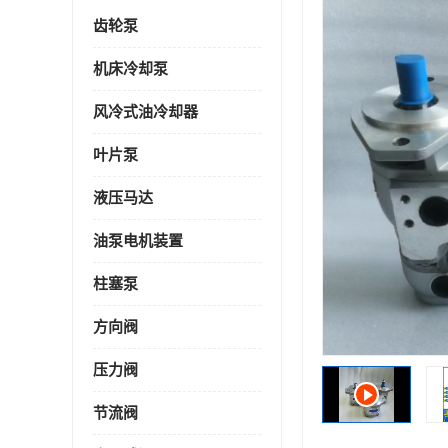
齿轮泵
机床冷却泵
风冷式油冷却器
叶片泵
液压马达
油泵电机装置
柱塞泵
方向阀
压力阀
节流阀