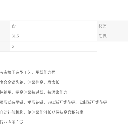
否
材质
31.5
质保
6
用液态挤压造型工艺，承载能力强
强度合金钢齿轮，油泵性高，寿命长
滚柱轴承，提高油泵抗过载、抗污染能力
联接形式有平键、矩形花键、SAE渐开线花键、公制渐开线花键
隙自动补偿机构，使油泵能够长期保持高容积效率
械行业应用广泛