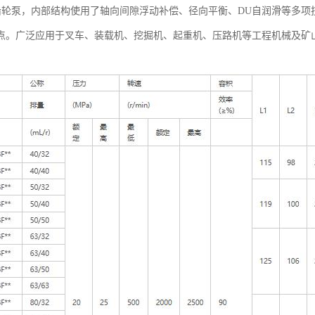
联齿轮泵，内部结构使用了轴向间隙浮动补偿、径向平衡、DU自润滑等多
点。广泛应用于叉车、装载机、挖掘机、起重机、压路机等工程机械及矿