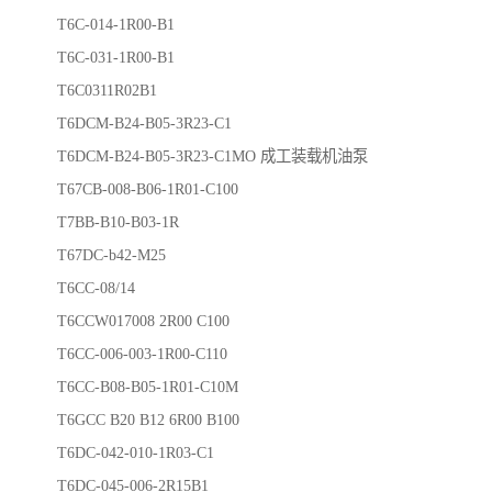
T6C-014-1R00-B1
T6C-031-1R00-B1
T6C0311R02B1
T6DCM-B24-B05-3R23-C1
T6DCM-B24-B05-3R23-C1MO 成工装载机油泵
T67CB-008-B06-1R01-C100
T7BB-B10-B03-1R
T67DC-b42-M25
T6CC-08/14
T6CCW017008 2R00 C100
T6CC-006-003-1R00-C110
T6CC-B08-B05-1R01-C10M
T6GCC B20 B12 6R00 B100
T6DC-042-010-1R03-C1
T6DC-045-006-2R15B1