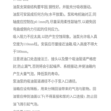
油泵支架座结构要牢固,钢性好。并能充分吸收振动。
油泵可安装成任何方向(水平放置)。泵和电机轴对正,同
轴度应控制在p0.1mm内,尽量采用柔性联轴节,以避免因
弯曲或侧向力引起的任何应力。
吸入阻力不应太高,以防产生空蚀现象。油泵允许吸入真
空度为110mm柱。安装应尽量接近油箱,吸入高度不得大
于500mm。
注意进油口处连接法兰、接头以及整个吸油管道严格密
封,防止漏气,否则将会引起噪声、系统振动,并使油箱内
产生大量气泡，降低泵的寿命。
泵油泵的吸油管道通径不小于泵入口通径。
油箱应设有隔板，用来分隔回油带来的气泡与脏物。回
油管应伸到油面以下(不得直接和泵的入口连接) ,防止回
油飞溅引起气泡。