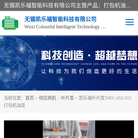
无锡凯乐福智能科技有限公司主营产品：打包机油泵、风冷式油冷却器、液压阀、液压泵、冷却器、过滤器及气动元器件。公司主导生产齿轮泵、齿轮马达、液压阀等产品。共计100多个系列、3000余种规格。覆盖了液压系统的动力元件、控制元件和执行元件，具备较强的成套供货、服务能力。
无锡凯乐福智能科技有限公司
Wuxi Colourful Intelligent Technology Co., Ltd
齿轮泵
机床冷却泵
风冷式油冷却器
叶片泵
液压马达
油泵电机装置
当前位置：
首页
>
供应商机
>
叶片泵
> 凯乐福叶片泵T6EC-052-012
柱塞泵
方向阀
打包机油泵
压力阀
节流阀
高压球阀
电机