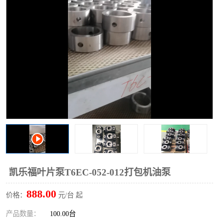
过滤器
列管式油冷却器
凯乐福叶片泵T6EC-052-012打包机油泵
888.00
价格：
元/台 起
产品数量：
100.00台