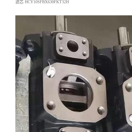
滤芯 HCY10SFBX630FKT32H