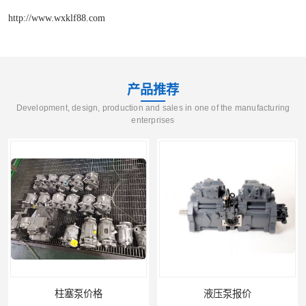
http://www.wxklf88.com
产品推荐
Development, design, production and sales in one of the manufacturing
enterprises
液压泵报价
液压泵价格