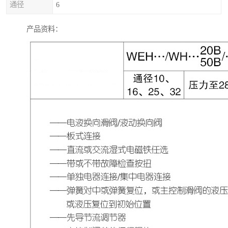
通径
6
产品资料：