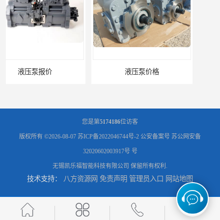
液压泵价格
液压泵
您是第
5174186
位访客
版权所有 ©2026-08-07
苏ICP备2022046744号-2
公安备案号 苏公网安备
32020602003917号 号
无锡凯乐福智能科技有限公司
保留所有权利.
技术支持：
八方资源网
免责声明
管理员入口
网站地图
柱塞泵价格
液压泵报价