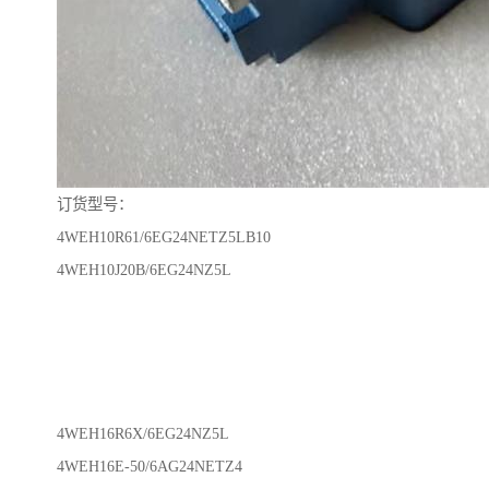
订货型号：
4WEH10R61/6EG24NETZ5LB10
4WEH10J20B/6EG24NZ5L
4WEH16R6X/6EG24NZ5L
4WEH16E-50/6AG24NETZ4