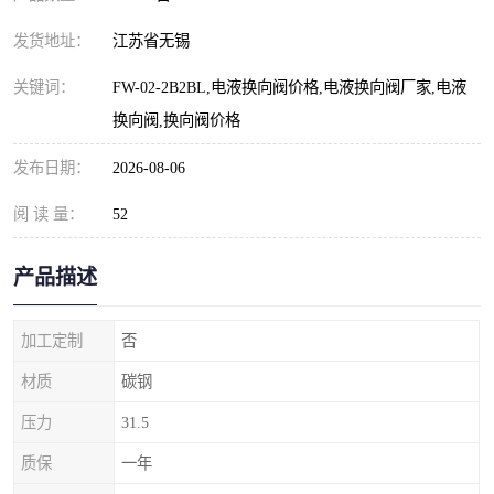
发货地址：
江苏省无锡
关键词：
FW-02-2B2BL,电液换向阀价格,电液换向阀厂家,电液
换向阀,换向阀价格
发布日期：
2026-08-06
阅 读 量：
52
产品描述
加工定制
否
材质
碳钢
压力
31.5
质保
一年