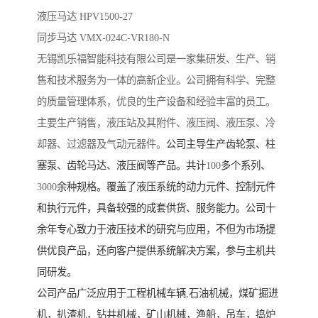
液压马达 HPV1500-27
同步马达 VMX-024C-VR180-N
无锡凯乐福智能科技有限公司
是一家集研发、生产、销
售和技术服务为一体的高新企业。公司拥有科学、完整
的质量管理体系，优良的生产设备和经验丰富的员工。
主要生产销售，液压站及其附件、液压阀、液压泵、冷
却器、过滤器及气动元器件。
公司主导生产齿轮泵、柱
塞泵、齿轮马达、液压阀等产品。共计
100
多个系列、
3000
余种规格。覆盖了液压系统的动力元件、控制元件
和执行元件，具备较强的成套供货、服务能力。公司十
余年专心致力于液压技术的研究与应用，不但为市场提
供优良产品，还向客户提供系统解决方案，参与主机共
同研发。
公司产品广泛应用于工程机械车辆
,
石油机械，煤矿掘进
机，扒渣机，钻井机械，矿山机械，渔船，吊车，捣炉