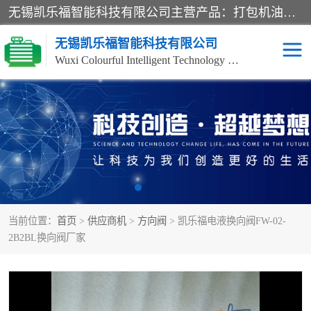
无锡凯乐福智能科技有限公司主营产品：打包机油泵、风冷式油冷却器、液压阀、液压泵、冷却器、过滤器及气动元器件。公司主导生产齿轮泵、齿轮马达、液压阀等产品。共计100多个系列、3000余种规格。覆盖了液压系统的动力元件、控制元件和执行元件，具备较强的成套供货、服务能力。
无锡凯乐福智能科技有限公司
Wuxi Colourful Intelligent Technology Co., Ltd
齿轮泵
机床冷却泵
风冷式油冷却器
叶片泵
液压马达
油泵电机装置
当前位置：
首页
>
供应商机
>
方向阀
> 凯乐福电液换向阀FW-02-
柱塞泵
方向阀
2B2BL换向阀厂家
压力阀
节流阀
高压球阀
电机