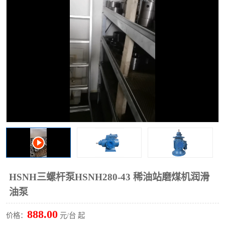
过滤器
列管式油冷却器
HSNH三螺杆泵HSNH280-43 稀油站磨煤机润滑
油泵
888.00
价格：
元/台 起