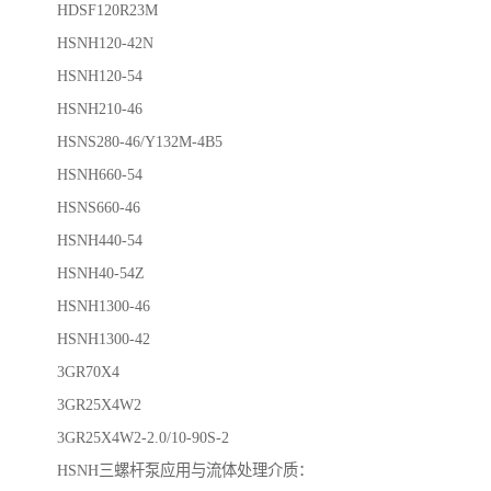
HDSF120R23M
HSNH120-42N
HSNH120-54
HSNH210-46
HSNS280-46/Y132M-4B5
HSNH660-54
HSNS660-46
HSNH440-54
HSNH40-54Z
HSNH1300-46
HSNH1300-42
3GR70X4
3GR25X4W2
3GR25X4W2-2.0/10-90S-2
HSNH三螺杆泵应用与流体处理介质：