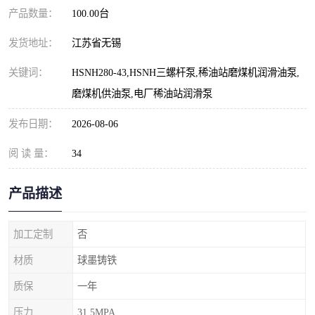
产品数量：
100.00台
发货地址：
江苏省无锡
关键词：
HSNH280-43,HSNH三螺杆泵,稀油站磨煤机润滑油泵,
磨煤机供油泵,电厂稀油站润滑泵
发布日期：
2026-08-06
阅 读 量：
34
产品描述
加工定制
否
材质
球墨铸铁
质保
一年
压力
31.5MPA