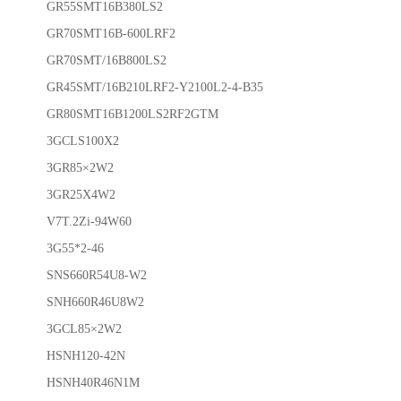
GR55SMT16B380LS2
GR70SMT16B-600LRF2
GR70SMT/16B800LS2
GR45SMT/16B210LRF2-Y2100L2-4-B35
GR80SMT16B1200LS2RF2GTM
3GCLS100X2
3GR85×2W2
3GR25X4W2
V7T.2Zi-94W60
3G55*2-46
SNS660R54U8-W2
SNH660R46U8W2
3GCL85×2W2
HSNH120-42N
HSNH40R46N1M