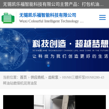
无锡凯乐福智能科技有限公司主营产品：打包机油泵、风冷式油冷却器、液压阀、液压泵、冷却器、过滤器及气动元器件。公司主导生产齿轮泵、齿轮马达、液压阀等产品。共计100多个系列、3000余种规格。覆盖了液压系统的动力元件、控制元件和执行元件，具备较强的成套供货、服务能力。
无锡凯乐福智能科技有限公司
Wuxi Colourful Intelligent Technology Co., Ltd
齿轮泵
机床冷却泵
风冷式油冷却器
叶片泵
液压马达
油泵电机装置
当前位置：
首页
>
供应商机
>
齿轮泵
> HSNH三螺杆泵HSNH280-43
柱塞泵
方向阀
稀油站磨煤机润滑油泵
压力阀
节流阀
高压球阀
电机