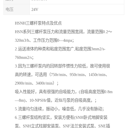
电压
24V
HSNH三螺杆泵特点及优点
HSN系列三螺杆泵压力和流量范围宽阔，流量范围0.2～
320m3/h、工作压力范围0—4mpa；
2.运送液体的种类和粘度范围宽广,粘度范围3mm2/s-
760mm2/s；
3.因为三螺杆泵内的回转部件惯性力较低，故可使用很
高的转速，可选用（750r/min、950r/min、1450r/min、
2900r/min、3400r/min）；
吸入性能好，具有很强的自吸能力，(自吸高度范围0.8m
—8m)、10-NPSHr值，近似与泵的自吸高度。；
5.流量均匀连续，振动小，噪音低，几乎没有脉动；
6.三螺杆泵结构坚实，安装方便有(SNH卧式地脚安装
泵、SNH立式柱脚安装泵、SNF法兰安装式泵、SNE插