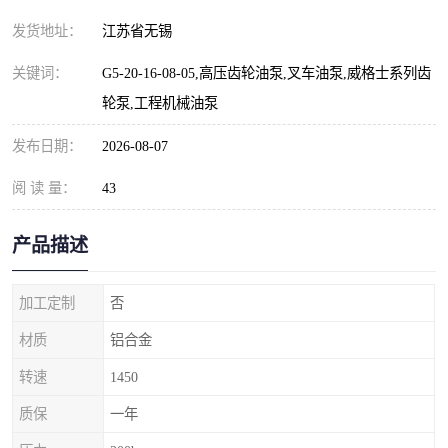
发货地址：
江苏省无锡
关键词：
G5-20-16-08-05,高压齿轮油泵,叉车油泵,威格士系列齿
轮泵,工程机械油泵
发布日期：
2026-08-07
阅 读 量：
43
产品描述
加工定制
否
材质
铝合金
转速
1450
质保
一年