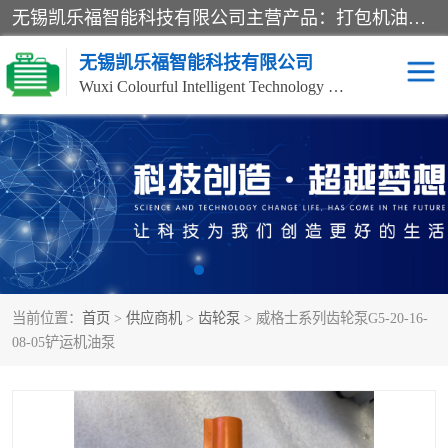
无锡凯乐福智能科技有限公司主营产品：打包机油泵、风冷式油冷却器、液压阀、液压泵、冷却器、过滤器及气动元器件。公司主导生产齿轮泵、齿轮马达、液压阀等产品。共计100多个系列、3000余种规格。覆盖了液压系统的动力元件、控制元件和执行元件，具备较强的成套供货、服务能力。
无锡凯乐福智能科技有限公司
Wuxi Colourful Intelligent Technology Co., Ltd
齿轮泵
机床冷却泵
风冷式油冷却器
叶片泵
液压马达
油泵电机装置
当前位置：
首页
>
供应商机
>
齿轮泵
> 威格士系列齿轮泵G5-20-16-
柱塞泵
方向阀
08-05铲运机油泵
压力阀
节流阀
高压球阀
电机