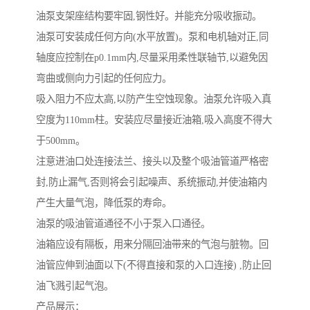
油泵支架座结构要牢固,钢性好。并能充分吸收振动。
油泵可安装成任何方向(水平放置)。泵和电机轴对正,同
轴度应控制在p0.1mm内,尽量采用柔性联轴节,以避免因
弯曲或侧向力引起的任何应力。
吸入阻力不应太高,以防产生空蚀现象。油泵允许吸入真
空度为110mm柱。安装应尽量接近油箱,吸入高度不得大
于500mm。
注意进油口处连接法兰、接头以及整个吸油管道严格密
封,防止漏气,否则将会引起噪声、系统振动,并使油箱内
产生大量气泡，降低泵的寿命。
油泵的吸油管道通径不小于泵入口通径。
油箱应设有隔板，用来分隔回油带来的气泡与脏物。回
油管应伸到油面以下(不得直接和泵的入口连接) ,防止回
油飞溅引起气泡。
产品展示：