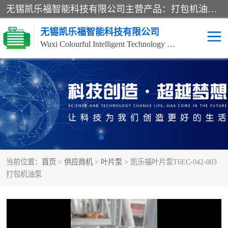
无锡凯乐福智能科技有限公司主营产品：打包机油泵、风冷式油冷却器、液压阀、液压泵、冷却器、过滤器及气动元器件。公司主导生产齿轮泵、齿轮马达、液压阀等产品。共计100多个系列、3000余种规格。覆盖了液压系统的动力元件、控制元件和执行元件，具备较强的成套供货、服务能力。
无锡凯乐福智能科技有限公司
Wuxi Colourful Intelligent Technology Co., Ltd
齿轮泵
机床冷却泵
风冷式油冷却器
叶片泵
液压马达
油泵电机装置
当前位置：
首页
>
供应商机
>
叶片泵
> 凯乐福叶片泵T6EC-042-003
柱塞泵
方向阀
打包机油泵
压力阀
节流阀
高压球阀
电机