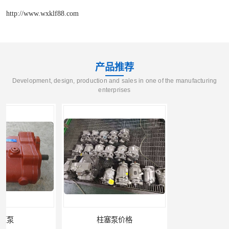
http://www.wxklf88.com
产品推荐
Development, design, production and sales in one of the manufacturing
enterprises
柱塞泵价格
液压泵报价