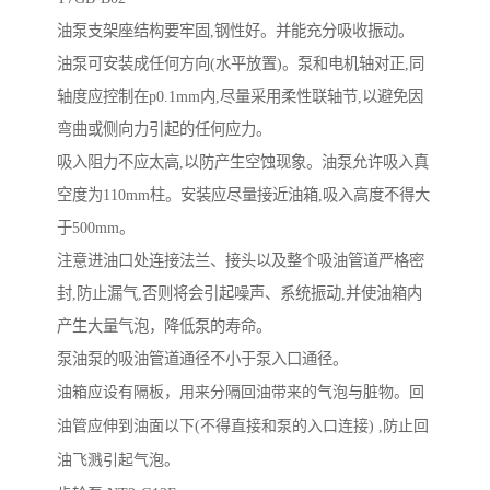
油泵支架座结构要牢固,钢性好。并能充分吸收振动。
油泵可安装成任何方向(水平放置)。泵和电机轴对正,同
轴度应控制在p0.1mm内,尽量采用柔性联轴节,以避免因
弯曲或侧向力引起的任何应力。
吸入阻力不应太高,以防产生空蚀现象。油泵允许吸入真
空度为110mm柱。安装应尽量接近油箱,吸入高度不得大
于500mm。
注意进油口处连接法兰、接头以及整个吸油管道严格密
封,防止漏气,否则将会引起噪声、系统振动,并使油箱内
产生大量气泡，降低泵的寿命。
泵油泵的吸油管道通径不小于泵入口通径。
油箱应设有隔板，用来分隔回油带来的气泡与脏物。回
油管应伸到油面以下(不得直接和泵的入口连接) ,防止回
油飞溅引起气泡。