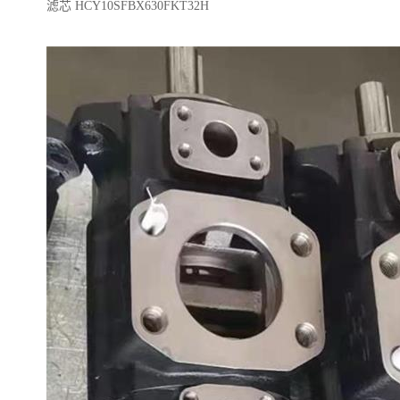
滤芯 HCY10SFBX630FKT32H