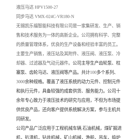
液压马达 HPV1500-27
同步马达 VMX-024C-VR180-N
无锡凯乐福智能科技有限公司
是一家集研发、生产、销
售和技术服务为一体的高新企业。公司拥有科学、完整
的质量管理体系，优良的生产设备和经验丰富的员工。
主要生产销售，液压站及其附件、液压阀、液压泵、冷
却器、过滤器及气动元器件。
公司主导生产齿轮泵、柱
塞泵、齿轮马达、液压阀等产品。共计
100
多个系列、
3000
余种规格。覆盖了液压系统的动力元件、控制元件
和执行元件，具备较强的成套供货、服务能力。公司十
余年专心致力于液压技术的研究与应用，不但为市场提
供优良产品，还向客户提供系统解决方案，参与主机共
同研发。
公司产品广泛应用于工程机械车辆
,
石油机械，煤矿掘进
机，扒渣机，钻井机械，矿山机械，渔船，吊车，捣炉