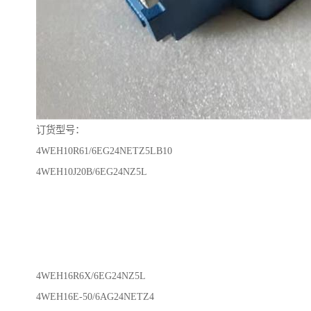
订货型号：
4WEH10R61/6EG24NETZ5LB10
4WEH10J20B/6EG24NZ5L
4WEH16R6X/6EG24NZ5L
4WEH16E-50/6AG24NETZ4