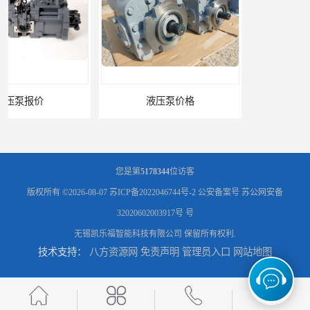
液压泵价格
液压泵
您是第
5178344
位访客
版权所有 ©2026-08-07
苏ICP备2022046744号-2
公安备案号 苏公网安备
32020602003917号 号
无锡凯乐福智能科技有限公司
保留所有权利.
技术支持：
八方资源网
免责声明
管理员入口
网站地图
柱塞泵价格
液压泵报价