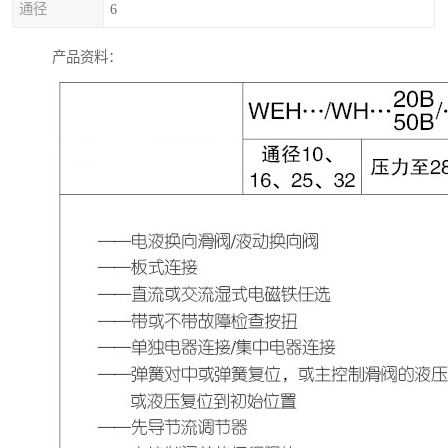
通径
6
产品资料：