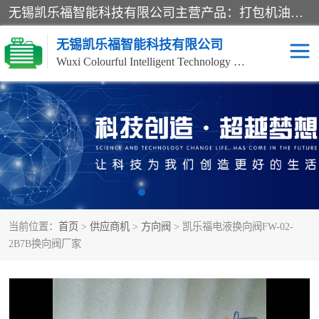
无锡凯乐福智能科技有限公司主营产品：打包机油泵、风冷式油冷却器、液压阀、液压泵、冷却器、过滤器及气动元器件。公司主导生产齿轮泵、齿轮马达、液压阀等产品。共计100多个系列、3000余种规格。覆盖了液压系统的动力元件、控制元件和执行元件，具备较强的成套供货、服务能力。
无锡凯乐福智能科技有限公司
Wuxi Colourful Intelligent Technology Co., Ltd
齿轮泵
机床冷却泵
风冷式油冷却器
叶片泵
液压马达
油泵电机装置
当前位置：
首页
>
供应商机
>
方向阀
> 凯乐福电液换向阀FW-02-
柱塞泵
方向阀
2B7B换向阀厂家
压力阀
节流阀
高压球阀
电机