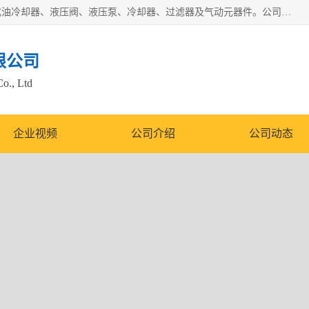
无锡凯乐福智能科技有限公司主营产品：打包机油泵、风冷式油冷却器、液压阀、液压泵、冷却器、过滤器及气动元器件。公司主导生产齿轮泵、齿轮马达、液压阀等产品。共计100多个系列、3000余种规格。覆盖了液压系统的动力元件、控制元件和执行元件，具备较强的成套供货、服务能力。
限公司
Co., Ltd
企业视频
公司介绍
公司动态