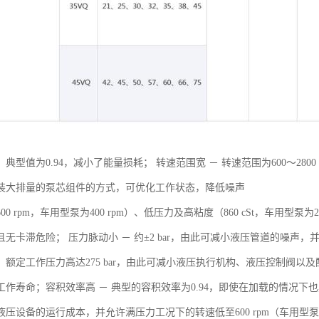
典型值为0.94，减小了能量损耗； 转速范围宽 － 转速范围为600～2800 r
装大排量的泵芯组件的方式，可优化工作状态，降低噪声
0 rpm，车用型泵为400 rpm）、低压力及高粘度（860 cSt，车用型泵为2
且无卡滞危险； 压力脉动小 － 约±2 bar，由此可减小液压管道的噪声
：额定工作压力高达275 bar，由此可减小液压执行机构、液压控制阀
工作寿命；容积效率高 － 典型的容积效率为0.94，即使在加载的情况
压设备的运行成本，并允许满压力工况下的转速低至600 rpm（车用型泵更