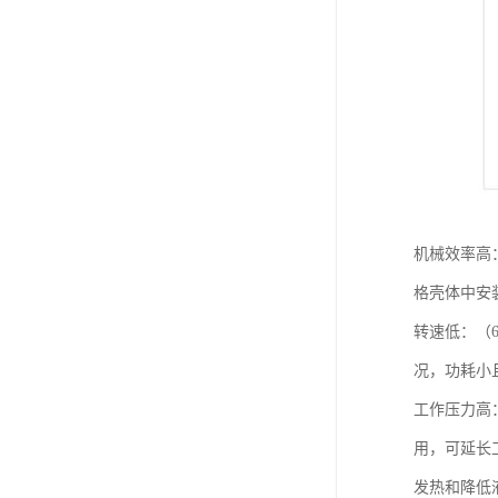
机械效率高：
格壳体中安
转速低：（60
况，功耗小
工作压力高
用，可延长
发热和降低液