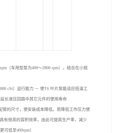
pm（车用型泵为400～2800 rpm），结合在小规
000 cSt）运行能力 － 使T6 叶片泵能适应低温工
，并延长液压回路中其它元件的使用寿命
以及配管的尺寸，使安装成本降低。若降低工作压力使
下也具有很高的容积效率，由此可提高生产率，减少
可低至400rpm）