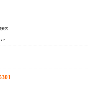
崇安区
B03
5301