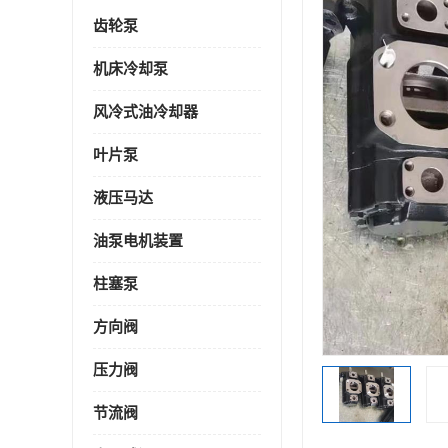
齿轮泵
机床冷却泵
风冷式油冷却器
叶片泵
液压马达
油泵电机装置
柱塞泵
方向阀
压力阀
节流阀