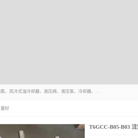
无锡凯乐福智能科技有限公司主营产品：打包机油泵、风冷式油冷却器、液压阀、液压泵、冷却器、过滤器及气动元器件。公司主导生产齿轮泵、齿轮马达、液压阀等产品。共计100多个系列、3000余种规格。覆盖了液压系统的动力元件、控制元件和执行元件，具备较强的成套供货、服务能力。
 质量好
T6GCC-B05-B0