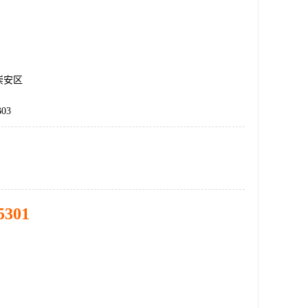
崇安区
B03
5301