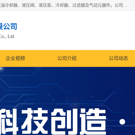
无锡凯乐福智能科技有限公司主营产品：打包机油泵、风冷式油冷却器、液压阀、液压泵、冷却器、过滤器及气动元器件。公司主导生产齿轮泵、齿轮马达、液压阀等产品。共计100多个系列、3000余种规格。覆盖了液压系统的动力元件、控制元件和执行元件，具备较强的成套供货、服务能力。
限公司
Co., Ltd
企业视频
公司介绍
公司动态