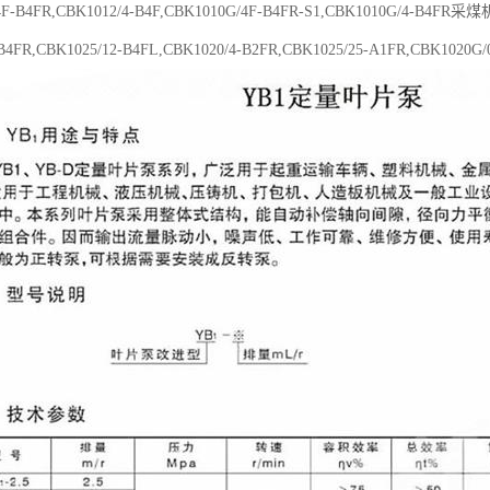
4F-B4FR,CBK1012/4-B4F,CBK1010G/4F-B4FR-S1,CBK1010G/4-B4FR
-B4FR,CBK1025/12-B4FL,CBK1020/4-B2FR,CBK1025/25-A1FR,CBK102