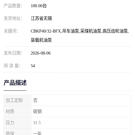
产品数量：
100.00台
发货地址：
江苏省无锡
关键词：
CBKP40/32-BFX,吊车油泵,采煤机油泵,高压齿轮油泵,
装载机油泵
发布日期：
2026-08-06
阅 读 量：
54
产品描述
加工定制
否
材质
碳钢
压力
31.5
质保
一年