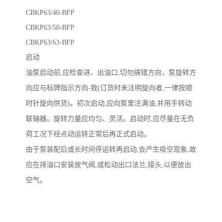
CBKP63/40-BFP
CBKP63/50-BFP
CBKP63/63-BFP
启动
油泵启动前,应检查进、出油口,切勿搞错方向，泵旋转方
向应与标牌指示方向-致(订货时未注明旋向者,一律按顺
时针旋向供货)。初次启动,应向泵里注满油,并用手转动
联轴器。旋转力量应均匀、灵活。启动时,应尽量在无负
荷工况下经点动运转正常后再正式启动。
由于泵装配后或长时间停运转再启动,会产生吸空现象,故
应在排油口安装放气阀,或松动出口法兰,接头,以便放出
空气。