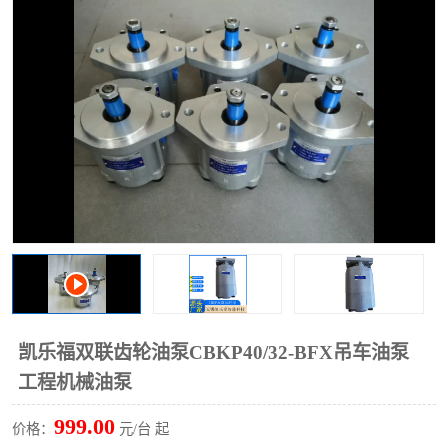
过滤器
列管式油冷却器
凯乐福双联齿轮油泵CBKP40/32-BFX吊车油泵
工程机械油泵
999.00
价格：
元/台 起