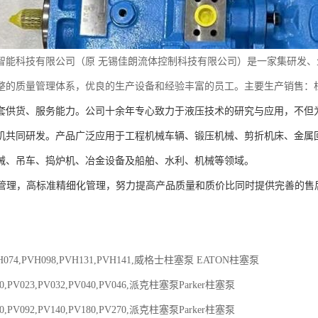
智能科技有限公司（原
无锡佳朗流体控制科技有限公司）是一家集研发、
整的质量管理体系，优良的生产设备和经验丰富的员工。主要生产销售：
套供货、服务能力。公司十余年专心致力于液压技术的研究与应用，不但
机共同研发。产品广泛应用于工程机械车辆、锻压机械、剪折机床、金属
械、吊车、捣炉机、冶金设备及船舶、水利、机械等领域。
管理，高标准精细化管理，努力提高产品质量和质价比同时提供完善的售
VH074,PVH098,PVH131,PVH141,威格士柱塞泵 EATON柱塞泵
20,PV023,PV032,PV040,PV046,派克柱塞泵Parker柱塞泵
80,PV092,PV140,PV180,PV270,派克柱塞泵Parker柱塞泵