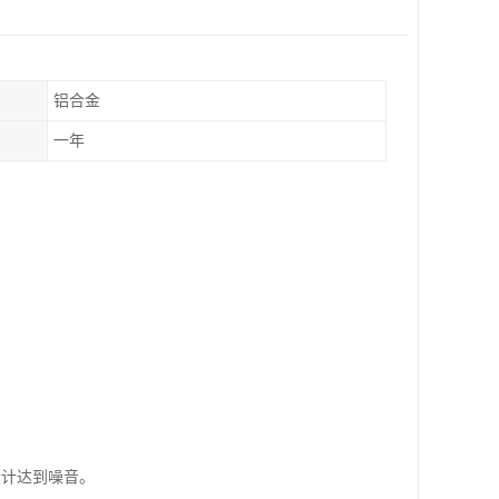
铝合金
一年
设计达到噪音。