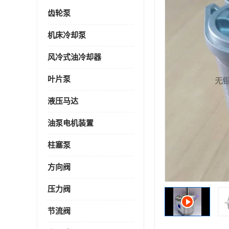
齿轮泵
机床冷却泵
风冷式油冷却器
叶片泵
液压马达
油泵电机装置
柱塞泵
方向阀
压力阀
节流阀