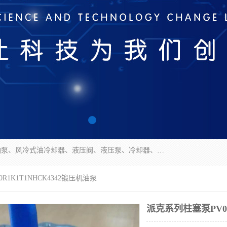
无锡凯乐福智能科技有限公司主营产品：打包机油泵、风冷式油冷却器、液压阀、液压泵、冷却器、过滤器及气动元器件。公司主导生产齿轮泵、齿轮马达、液压阀等产品。共计100多个系列、3000余种规格。覆盖了液压系统的动力元件、控制元件和执行元件，具备较强的成套供货、服务能力。
R1K1T1NHCK4342锻压机油泵
派克系列柱塞泵PV08