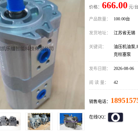
666.00
价格：
元/台
产品数量：
100.00台
发货地址：
江苏省无锡
关键词：
油压机油泵,P
克柱塞泵
发布日期：
2026-08-06
阅 读 量：
42
1895157
销售电话：
在线QQ：