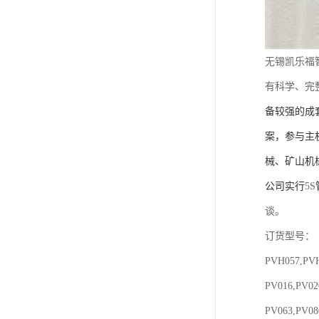
无锡凯乐福
有科学、完
备较强的成
案，参与主
械、矿山机
公司实行
5S
谈。
订货型号：
PVH057,P
PV016,PV0
PV063,PV0