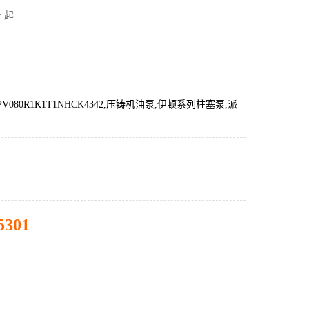
 起
V080R1K1T1NHCK4342,压铸机油泵,伊顿系列柱塞泵,派
5301