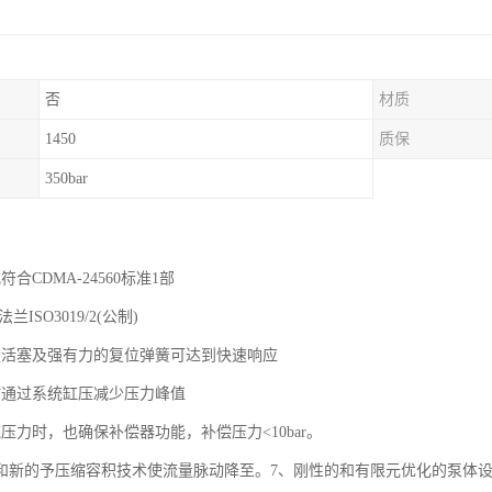
否
材质
1450
质保
350bar
合CDMA-24560标准1部
兰ISO3019/2(公制)
量活塞及强有力的复位弹簧可达到快速响应
时通过系统缸压减少压力峰值
压力时，也确保补偿器功能，补偿压力<10bar。
塞和新的予压缩容积技术使流量脉动降至。7、刚性的和有限元优化的泵体