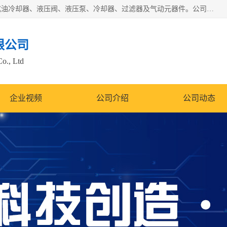
无锡凯乐福智能科技有限公司主营产品：打包机油泵、风冷式油冷却器、液压阀、液压泵、冷却器、过滤器及气动元器件。公司主导生产齿轮泵、齿轮马达、液压阀等产品。共计100多个系列、3000余种规格。覆盖了液压系统的动力元件、控制元件和执行元件，具备较强的成套供货、服务能力。
限公司
Co., Ltd
企业视频
公司介绍
公司动态