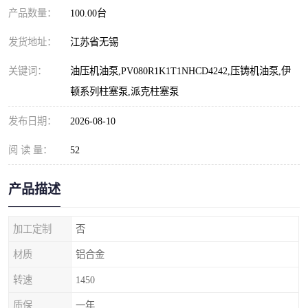
产品数量：
100.00台
发货地址：
江苏省无锡
关键词：
油压机油泵,PV080R1K1T1NHCD4242,压铸机油泵,伊
顿系列柱塞泵,派克柱塞泵
发布日期：
2026-08-10
阅 读 量：
52
产品描述
加工定制
否
材质
铝合金
转速
1450
质保
一年