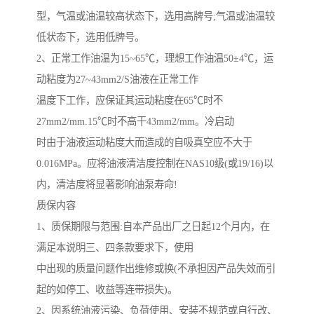
型，气温或油温较高状态下，选用高牌号
;
气温或油温较
低状态下，选用低牌号。
2
、正常工作油温为
15~65
℃，理想工作油温
50
±
4
℃，运
动粘度为
27~43mm2/S
油液在正常工作
温度下工作，应保证其运动粘度在
65
℃时不
27mm2/mm.15
℃时不高干
43mm2/mm
。冷启动
时由于油液运动粘度大而造成的自吸真空应不大于
0.016MPa
。应将油液清洁度控制在
NAS10
级
(
或
19/16)
以
内，清洁度将显著影响油泵寿命
!
质保内容
1
、质保期限与范围
:
自本产品出厂之日起
12
个月内，在
满足本说明三、四条款要求下，使用
中出现的质量问题作出维修或换
(
不承担因产品失效而引
起的如停工、收益等连带损失
)
。
2
、因系统油液污染、负荷使用、安装不规范或自行改、