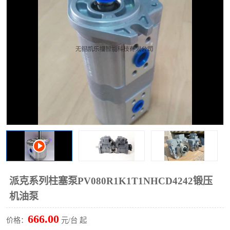
过滤器
列管式油冷却器
派克系列柱塞泵PV080R1K1T1NHCD4242锻压
机油泵
666.00
价格：
元/台 起