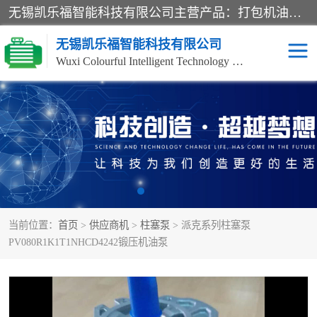
无锡凯乐福智能科技有限公司主营产品：打包机油泵、风冷式油冷却器、液压阀、液压泵、冷却器、过滤器及气动元器件。公司主导生产齿轮泵、齿轮马达、液压阀等产品。共计100多个系列、3000余种规格。覆盖了液压系统的动力元件、控制元件和执行元件，具备较强的成套供货、服务能力。
无锡凯乐福智能科技有限公司
Wuxi Colourful Intelligent Technology Co., Ltd
齿轮泵
机床冷却泵
风冷式油冷却器
叶片泵
液压马达
油泵电机装置
当前位置：
首页
>
供应商机
>
柱塞泵
> 派克系列柱塞泵
柱塞泵
方向阀
PV080R1K1T1NHCD4242锻压机油泵
压力阀
节流阀
高压球阀
电机