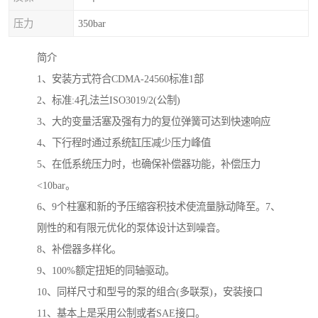
压力
350bar
简介
1、安装方式符合CDMA-24560标准1部
2、标准:4孔法兰ISO3019/2(公制)
3、大的变量活塞及强有力的复位弹簧可达到快速响应
4、下行程时通过系统缸压减少压力峰值
5、在低系统压力时，也确保补偿器功能，补偿压力
<10bar。
6、9个柱塞和新的予压缩容积技术使流量脉动降至。7、
刚性的和有限元优化的泵体设计达到噪音。
8、补偿器多样化。
9、100%额定扭矩的同轴驱动。
10、同样尺寸和型号的泵的组合(多联泵)，安装接口
11、基本上是采用公制或者SAE接口。