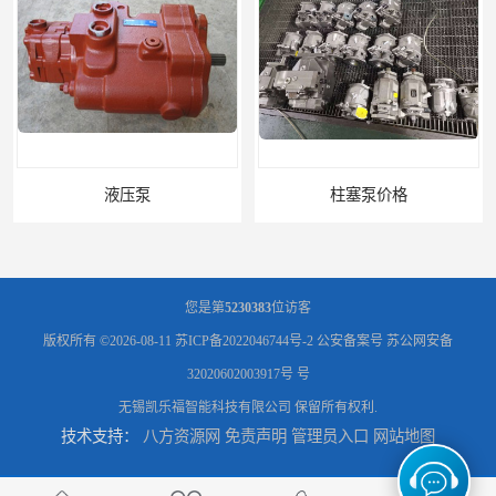
液压泵
柱塞泵价格
您是第
5230383
位访客
版权所有 ©2026-08-11
苏ICP备2022046744号-2
公安备案号 苏公网安备
32020602003917号 号
无锡凯乐福智能科技有限公司
保留所有权利.
技术支持：
八方资源网
免责声明
管理员入口
网站地图
液压泵报价
液压泵价格