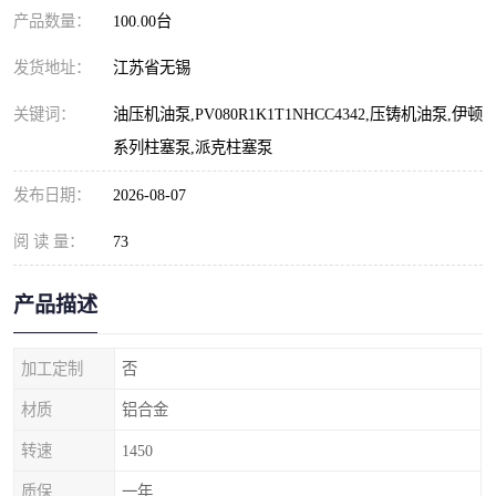
产品数量：
100.00台
发货地址：
江苏省无锡
关键词：
油压机油泵,PV080R1K1T1NHCC4342,压铸机油泵,伊顿
系列柱塞泵,派克柱塞泵
发布日期：
2026-08-07
阅 读 量：
73
产品描述
加工定制
否
材质
铝合金
转速
1450
质保
一年