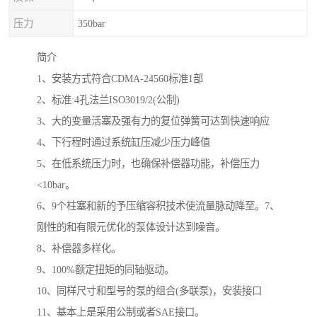
压力
350bar
简介
1、安装方式符合CDMA-24560标准1部
2、标准:4孔法兰ISO3019/2(公制)
3、大的变量活塞及强有力的复位弹簧可达到快速响应
4、下行程时通过系统缸压减少压力峰值
5、在低系统压力时，也确保补偿器功能，补偿压力
<10bar。
6、9个柱塞和新的予压缩容积技术使流量脉动降至。7、
刚性的和有限元优化的泵体设计达到噪音。
8、补偿器多样化。
9、100%额定扭矩的同轴驱动。
10、同样尺寸和型号的泵的组合(多联泵)，安装接口
11、基本上是采用公制或者SAE接口。