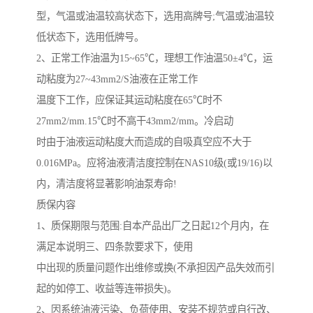
型，气温或油温较高状态下，选用高牌号
;
气温或油温较
低状态下，选用低牌号。
2
、正常工作油温为
15~65
℃，理想工作油温
50
±
4
℃，运
动粘度为
27~43mm2/S
油液在正常工作
温度下工作，应保证其运动粘度在
65
℃时不
27mm2/mm.15
℃时不高干
43mm2/mm
。冷启动
时由于油液运动粘度大而造成的自吸真空应不大于
0.016MPa
。应将油液清洁度控制在
NAS10
级
(
或
19/16)
以
内，清洁度将显著影响油泵寿命
!
质保内容
1
、质保期限与范围
:
自本产品出厂之日起
12
个月内，在
满足本说明三、四条款要求下，使用
中出现的质量问题作出维修或换
(
不承担因产品失效而引
起的如停工、收益等连带损失
)
。
2
、因系统油液污染、负荷使用、安装不规范或自行改、