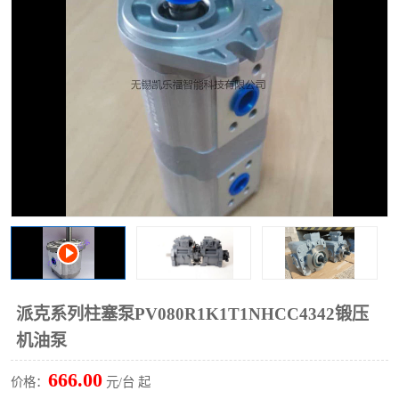
过滤器
列管式油冷却器
派克系列柱塞泵PV080R1K1T1NHCC4342锻压
机油泵
666.00
价格：
元/台 起