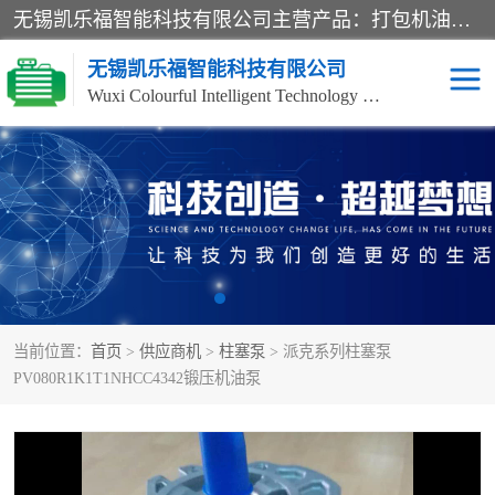
无锡凯乐福智能科技有限公司主营产品：打包机油泵、风冷式油冷却器、液压阀、液压泵、冷却器、过滤器及气动元器件。公司主导生产齿轮泵、齿轮马达、液压阀等产品。共计100多个系列、3000余种规格。覆盖了液压系统的动力元件、控制元件和执行元件，具备较强的成套供货、服务能力。
无锡凯乐福智能科技有限公司
Wuxi Colourful Intelligent Technology Co., Ltd
齿轮泵
机床冷却泵
风冷式油冷却器
叶片泵
液压马达
油泵电机装置
当前位置：
首页
>
供应商机
>
柱塞泵
> 派克系列柱塞泵
柱塞泵
方向阀
PV080R1K1T1NHCC4342锻压机油泵
压力阀
节流阀
高压球阀
电机