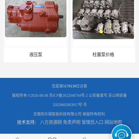
柱塞泵价格
您是第
5179159
位访客
版权所有 ©2026-08-08
苏ICP备2022046744号-2
公安备案号 苏公网安备
32020602003917号 号
无锡凯乐福智能科技有限公司
保留所有权利.
技术支持：
八方资源网
免责声明
管理员入口
网站地图
液压泵报价
液压泵价格