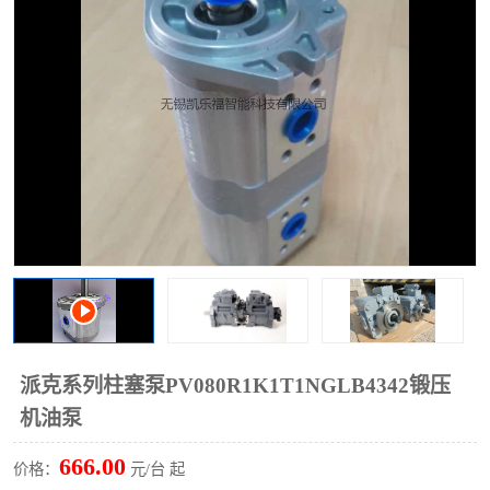
过滤器
列管式油冷却器
派克系列柱塞泵PV080R1K1T1NGLB4342锻压
机油泵
666.00
价格：
元/台 起