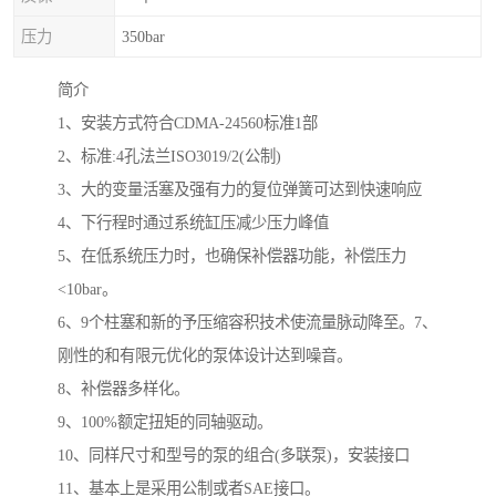
压力
350bar
简介
1、安装方式符合CDMA-24560标准1部
2、标准:4孔法兰ISO3019/2(公制)
3、大的变量活塞及强有力的复位弹簧可达到快速响应
4、下行程时通过系统缸压减少压力峰值
5、在低系统压力时，也确保补偿器功能，补偿压力
<10bar。
6、9个柱塞和新的予压缩容积技术使流量脉动降至。7、
刚性的和有限元优化的泵体设计达到噪音。
8、补偿器多样化。
9、100%额定扭矩的同轴驱动。
10、同样尺寸和型号的泵的组合(多联泵)，安装接口
11、基本上是采用公制或者SAE接口。