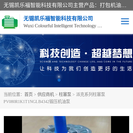
无锡凯乐福智能科技有限公司主营产品：打包机油泵、风冷式油冷却器、液压阀、液压泵、冷却器、过滤器及气动元器件。公司主导生产齿轮泵、齿轮马达、液压阀等产品。共计100多个系列、3000余种规格。覆盖了液压系统的动力元件、控制元件和执行元件，具备较强的成套供货、服务能力。
无锡凯乐福智能科技有限公司
Wuxi Colourful Intelligent Technology Co., Ltd
齿轮泵
机床冷却泵
风冷式油冷却器
叶片泵
液压马达
油泵电机装置
当前位置：
首页
>
供应商机
>
柱塞泵
> 派克系列柱塞泵
柱塞泵
方向阀
PV080R1K1T1NGLB4342锻压机油泵
压力阀
节流阀
高压球阀
电机