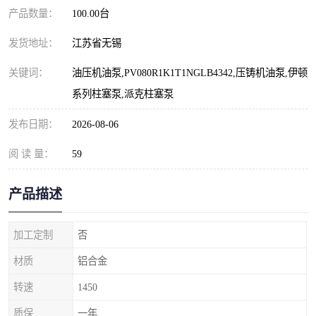
产品数量：
100.00台
发货地址：
江苏省无锡
关键词：
油压机油泵,PV080R1K1T1NGLB4342,压铸机油泵,伊顿
系列柱塞泵,派克柱塞泵
发布日期：
2026-08-06
阅 读 量：
59
产品描述
加工定制
否
材质
铝合金
转速
1450
质保
一年