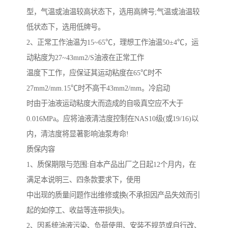
型，气温或油温较高状态下，选用高牌号
;
气温或油温较
低状态下，选用低牌号。
2
、正常工作油温为
15~65
℃，理想工作油温
50
±
4
℃，运
动粘度为
27~43mm2/S
油液在正常工作
温度下工作，应保证其运动粘度在
65
℃时不
27mm2/mm.15
℃时不高干
43mm2/mm
。冷启动
时由于油液运动粘度大而造成的自吸真空应不大于
0.016MPa
。应将油液清洁度控制在
NAS10
级
(
或
19/16)
以
内，清洁度将显著影响油泵寿命
!
质保内容
1
、质保期限与范围
:
自本产品出厂之日起
12
个月内，在
满足本说明三、四条款要求下，使用
中出现的质量问题作出维修或换
(
不承担因产品失效而引
起的如停工、收益等连带损失
)
。
2
、因系统油液污染、负荷使用、安装不规范或自行改、