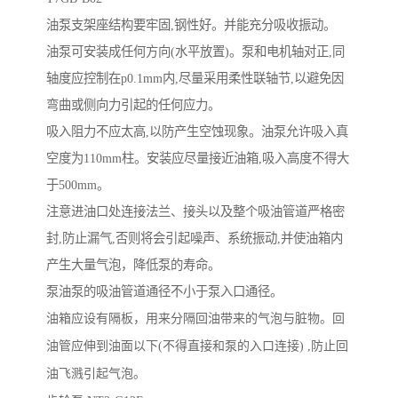
油泵支架座结构要牢固,钢性好。并能充分吸收振动。
油泵可安装成任何方向(水平放置)。泵和电机轴对正,同
轴度应控制在p0.1mm内,尽量采用柔性联轴节,以避免因
弯曲或侧向力引起的任何应力。
吸入阻力不应太高,以防产生空蚀现象。油泵允许吸入真
空度为110mm柱。安装应尽量接近油箱,吸入高度不得大
于500mm。
注意进油口处连接法兰、接头以及整个吸油管道严格密
封,防止漏气,否则将会引起噪声、系统振动,并使油箱内
产生大量气泡，降低泵的寿命。
泵油泵的吸油管道通径不小于泵入口通径。
油箱应设有隔板，用来分隔回油带来的气泡与脏物。回
油管应伸到油面以下(不得直接和泵的入口连接) ,防止回
油飞溅引起气泡。