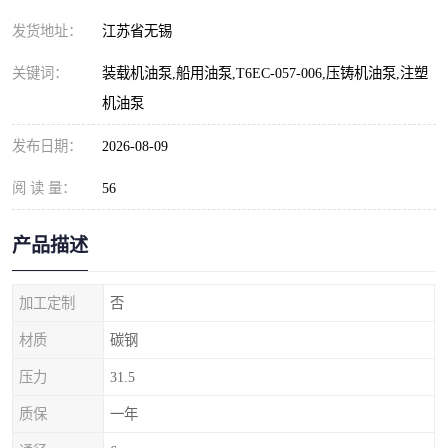
发货地址：
江苏省无锡
关键词：
装载机油泵,船用油泵,T6EC-057-006,压铸机油泵,注塑
机油泵
发布日期：
2026-08-09
阅 读 量：
56
产品描述
加工定制
否
材质
碳钢
压力
31.5
质保
一年