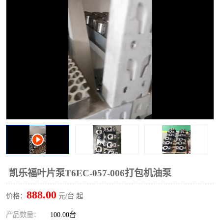
过滤器
列管式油冷却器
凯乐福叶片泵T6EC-057-006打包机油泵
888.00
价格：
元/台 起
产品数量：
100.00台