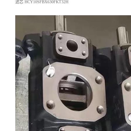
滤芯 HCY10SFBX630FKT32H