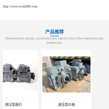
http://www.wxklf88.com
产品推荐
Development, design, production and sales in one of the manufacturing
enterprises
液压泵价格
液压泵