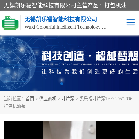
无锡凯乐福智能科技有限公司主营产品：打包机油泵、风冷式油冷却器、液压阀、液压泵、冷却器、过滤器及气动元器件。公司主导生产齿轮泵、齿轮马达、液压阀等产品。共计100多个系列、3000余种规格。覆盖了液压系统的动力元件、控制元件和执行元件，具备较强的成套供货、服务能力。
无锡凯乐福智能科技有限公司
Wuxi Colourful Intelligent Technology Co., Ltd
齿轮泵
机床冷却泵
风冷式油冷却器
叶片泵
液压马达
油泵电机装置
当前位置：
首页
>
供应商机
>
叶片泵
> 凯乐福叶片泵T6EC-057-006
柱塞泵
方向阀
打包机油泵
压力阀
节流阀
高压球阀
电机