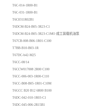
T6C-014-1R00-B1
T6C-031-1R00-B1
T6C0311R02B1
T6DCM-B24-B05-3R23-C1
T6DCM-B24-B05-3R23-C1MO 成工装载机油泵
T67CB-008-B06-1R01-C100
T7BB-B10-B03-1R
T67DC-b42-M25
T6CC-08/14
T6CCW017008 2R00 C100
T6CC-006-003-1R00-C110
T6CC-B08-B05-1R01-C10M
T6GCC B20 B12 6R00 B100
T6DC-042-010-1R03-C1
T6DC-045-006-2R15B1