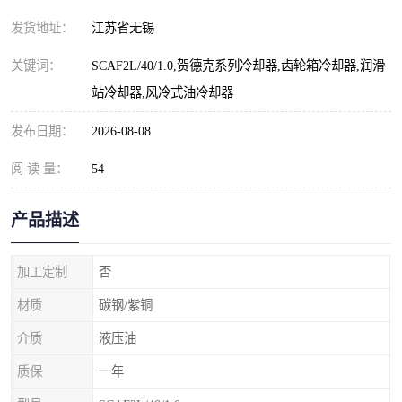
发货地址：
江苏省无锡
关键词：
SCAF2L/40/1.0,贺德克系列冷却器,齿轮箱冷却器,润滑
站冷却器,风冷式油冷却器
发布日期：
2026-08-08
阅 读 量：
54
产品描述
加工定制
否
材质
碳钢/紫铜
介质
液压油
质保
一年