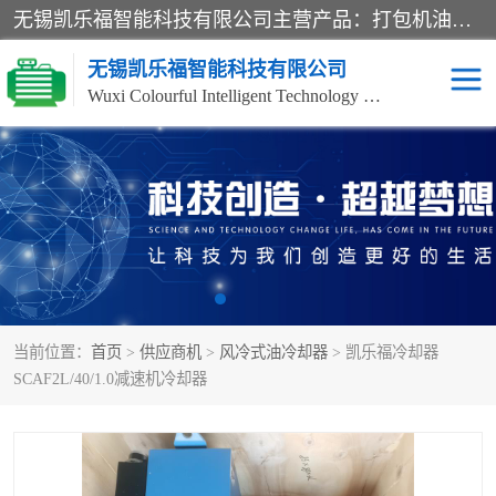
无锡凯乐福智能科技有限公司主营产品：打包机油泵、风冷式油冷却器、液压阀、液压泵、冷却器、过滤器及气动元器件。公司主导生产齿轮泵、齿轮马达、液压阀等产品。共计100多个系列、3000余种规格。覆盖了液压系统的动力元件、控制元件和执行元件，具备较强的成套供货、服务能力。
无锡凯乐福智能科技有限公司
Wuxi Colourful Intelligent Technology Co., Ltd
齿轮泵
机床冷却泵
风冷式油冷却器
叶片泵
液压马达
油泵电机装置
当前位置：
首页
>
供应商机
>
风冷式油冷却器
> 凯乐福冷却器
柱塞泵
方向阀
SCAF2L/40/1.0减速机冷却器
压力阀
节流阀
高压球阀
电机