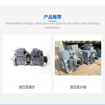
产品推荐
Development, design, production and sales in one of the manufacturing
enterprises
液压泵报价
液压泵价格