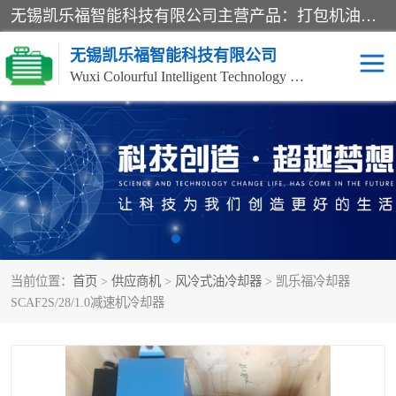
无锡凯乐福智能科技有限公司主营产品：打包机油泵、风冷式油冷却器、液压阀、液压泵、冷却器、过滤器及气动元器件。公司主导生产齿轮泵、齿轮马达、液压阀等产品。共计100多个系列、3000余种规格。覆盖了液压系统的动力元件、控制元件和执行元件，具备较强的成套供货、服务能力。
无锡凯乐福智能科技有限公司
Wuxi Colourful Intelligent Technology Co., Ltd
齿轮泵
机床冷却泵
风冷式油冷却器
叶片泵
液压马达
油泵电机装置
当前位置：
首页
>
供应商机
>
风冷式油冷却器
> 凯乐福冷却器
柱塞泵
方向阀
SCAF2S/28/1.0减速机冷却器
压力阀
节流阀
高压球阀
电机