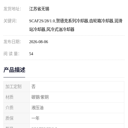
发货地址：
江苏省无锡
关键词：
SCAF2S/28/1.0,贺德克系列冷却器,齿轮箱冷却器,润滑
站冷却器,风冷式油冷却器
发布日期：
2026-08-06
阅 读 量：
54
产品描述
加工定制
否
材质
碳钢/紫铜
介质
液压油
质保
一年