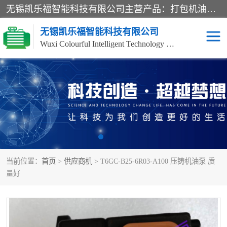
无锡凯乐福智能科技有限公司主营产品：打包机油泵、风冷式油冷却器、液压阀、液压泵、冷却器、过滤器及气动元器件。公司主导生产齿轮泵、齿轮马达、液压阀等产品。共计100多个系列、3000余种规格。覆盖了液压系统的动力元件、控制元件和执行元件，具备较强的成套供货、服务能力。
无锡凯乐福智能科技有限公司
Wuxi Colourful Intelligent Technology Co., Ltd
齿轮泵
机床冷却泵
风冷式油冷却器
叶片泵
液压马达
油泵电机装置
当前位置：
首页
>
供应商机
> T6GC-B25-6R03-A100 压铸机油泵 质
柱塞泵
方向阀
量好
压力阀
节流阀
高压球阀
电机