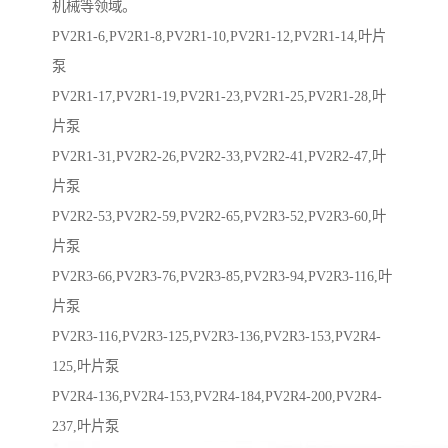
机械等领域。
PV2R1-6,PV2R1-8,PV2R1-10,PV2R1-12,PV2R1-14,叶片
泵
PV2R1-17,PV2R1-19,PV2R1-23,PV2R1-25,PV2R1-28,叶
片泵
PV2R1-31,PV2R2-26,PV2R2-33,PV2R2-41,PV2R2-47,叶
片泵
PV2R2-53,PV2R2-59,PV2R2-65,PV2R3-52,PV2R3-60,叶
片泵
PV2R3-66,PV2R3-76,PV2R3-85,PV2R3-94,PV2R3-116,叶
片泵
PV2R3-116,PV2R3-125,PV2R3-136,PV2R3-153,PV2R4-
125,叶片泵
PV2R4-136,PV2R4-153,PV2R4-184,PV2R4-200,PV2R4-
237,叶片泵