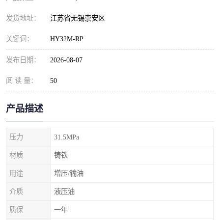
发货地址：
江苏省无锡崇安区
关键词：
HY32M-RP
发布日期：
2026-08-07
阅 读 量：
50
产品描述
压力
31.5MPa
材质
铸铁
用途
增压/输油
介质
液压油
质保
一年