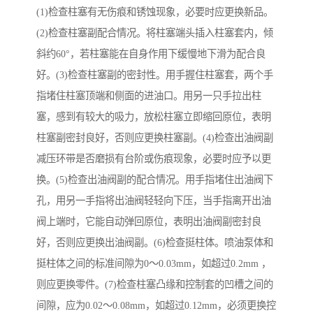
(1)检查柱塞有无伤痕和锈蚀现象，必要时应更换新品。
(2)检查柱塞副配合情况。将柱塞端头插入柱塞套内，倾
斜约60°，若柱塞能在自身作用下缓慢地下滑为配合良
好。(3)检查柱塞副的密封性。用手握住柱塞套，两个手
指堵住柱塞顶端和侧面的进油口。用另一只手拉出柱
塞，感到有较大的吸力，放松柱塞立即缩回原位，表明
柱塞副密封良好，否则应更换柱塞副。(4)检查出油阀副
减压环带是否磨损有台阶或伤痕现象，必要时应予以更
换。(5)检查出油阀副的配合情况。用手指堵住出油阀下
孔，用另一手指将出油阀轻轻向下压，当手指离开出油
阀上端时，它能自动弹回原位，表明出油阀副密封良
好，否则应更换出油阀副。(6)检查挺柱体。喷油泵体和
挺柱体之间的标准间隙为0～0.03mm，如超过0.2mm ，
则应更换零件。(7)检查柱塞凸缘和控制套的凹槽之间的
间隙，应为0.02～0.08mm，如超过0.12mm，必须更换控