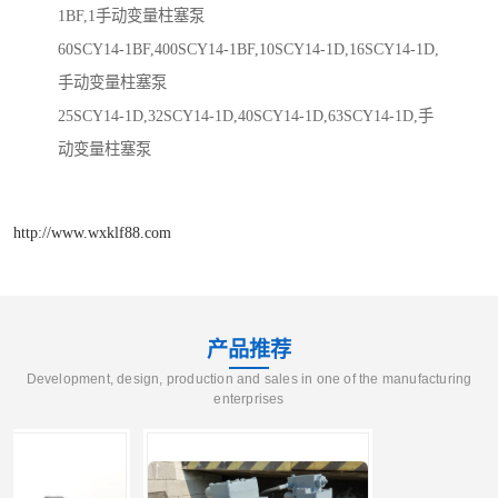
1BF,1手动变量柱塞泵
60SCY14-1BF,400SCY14-1BF,10SCY14-1D,16SCY14-1D,
手动变量柱塞泵
25SCY14-1D,32SCY14-1D,40SCY14-1D,63SCY14-1D,手
动变量柱塞泵
http://www.wxklf88.com
产品推荐
Development, design, production and sales in one of the manufacturing
enterprises