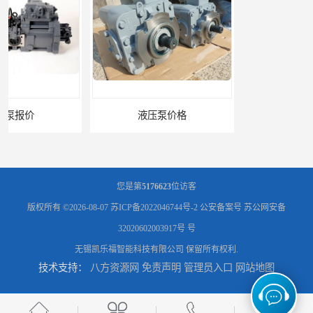
液压泵价格
液压泵
您是第
5176623
位访客
版权所有 ©2026-08-07
苏ICP备2022046744号-2
公安备案号 苏公网安备
32020602003917号 号
无锡凯乐福智能科技有限公司
保留所有权利.
技术支持：
八方资源网
免责声明
管理员入口
网站地图
柱塞泵价格
液压泵报价