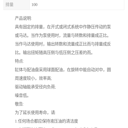
排量
100
产品说明:
具有固定的排量，在开式或闭式系统中作静压传动的泵
或马达。当作为泵使用时，流量与转数和排量成正比。
当作马达使用时，输出转数和流量成正比而与排量成反
比。输出扭矩随高压侧与低压侧之压差的而。
特点:
缸体与配油盘采用球面配油，在旋转中能自动对中，圆
周速度较小，效率高;
驱动轴能承受径向负荷;
噪音低。
敬告:
为了延长使用寿命，请:
1.任何场合都应保持液压油的清洁度