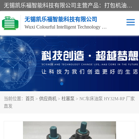
无锡凯乐福智能科技有限公司主营产品：打包机油泵、风冷式油冷却器、液压阀、液压泵、冷却器、过滤器及气动元器件。公司主导生产齿轮泵、齿轮马达、液压阀等产品。共计100多个系列、3000余种规格。覆盖了液压系统的动力元件、控制元件和执行元件，具备较强的成套供货、服务能力。
无锡凯乐福智能科技有限公司
Wuxi Colourful Intelligent Technology Co., Ltd
齿轮泵
机床冷却泵
风冷式油冷却器
叶片泵
液压马达
油泵电机装置
当前位置：
首页
>
供应商机
>
柱塞泵
> NC车床油泵 HY32M-RP 厂家
柱塞泵
方向阀
直发
压力阀
节流阀
高压球阀
电机