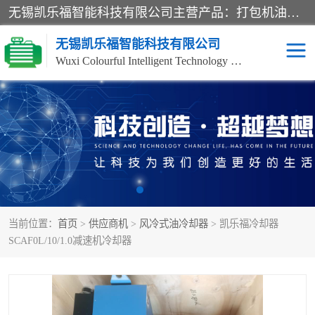
无锡凯乐福智能科技有限公司主营产品：打包机油泵、风冷式油冷却器、液压阀、液压泵、冷却器、过滤器及气动元器件。公司主导生产齿轮泵、齿轮马达、液压阀等产品。共计100多个系列、3000余种规格。覆盖了液压系统的动力元件、控制元件和执行元件，具备较强的成套供货、服务能力。
无锡凯乐福智能科技有限公司
Wuxi Colourful Intelligent Technology Co., Ltd
齿轮泵
机床冷却泵
风冷式油冷却器
叶片泵
液压马达
油泵电机装置
当前位置：
首页
>
供应商机
>
风冷式油冷却器
> 凯乐福冷却器
柱塞泵
方向阀
SCAF0L/10/1.0减速机冷却器
压力阀
节流阀
高压球阀
电机