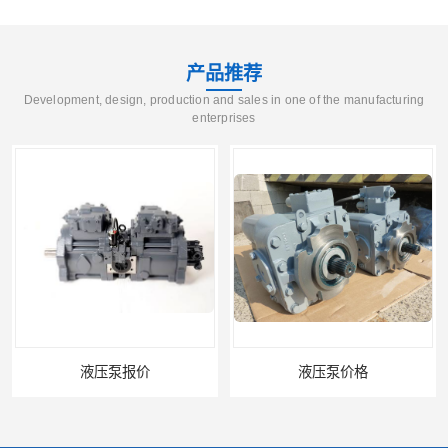
产品推荐
Development, design, production and sales in one of the manufacturing
enterprises
液压泵报价
液压泵价格