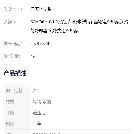
发货地址：
江苏省无锡
关键词：
SCAF0L/10/1.0,贺德克系列冷却器,齿轮箱冷却器,润滑
站冷却器,风冷式油冷却器
发布日期：
2026-08-10
阅 读 量：
49
产品描述
加工定制
否
材质
碳钢/紫铜
介质
液压油
质保
一年