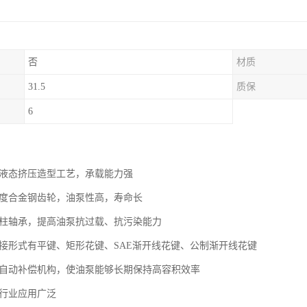
否
材质
31.5
质保
6
用液态挤压造型工艺，承载能力强
强度合金钢齿轮，油泵性高，寿命长
滚柱轴承，提高油泵抗过载、抗污染能力
联接形式有平键、矩形花键、SAE渐开线花键、公制渐开线花键
隙自动补偿机构，使油泵能够长期保持高容积效率
械行业应用广泛