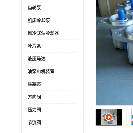
齿轮泵
机床冷却泵
风冷式油冷却器
叶片泵
液压马达
油泵电机装置
柱塞泵
方向阀
压力阀
节流阀