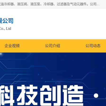
无锡凯乐福智能科技有限公司主营产品：打包机油泵、风冷式油冷却器、液压阀、液压泵、冷却器、过滤器及气动元器件。公司主导生产齿轮泵、齿轮马达、液压阀等产品。共计100多个系列、3000余种规格。覆盖了液压系统的动力元件、控制元件和执行元件，具备较强的成套供货、服务能力。
限公司
Co., Ltd
企业视频
公司介绍
公司动态