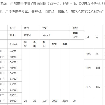
联齿轮泵，内部结构使用了轴向间隙浮动补偿、径向平衡、DU自润滑等多
点。广泛应用于叉车、装载机、挖掘机、起重机、压路机等工程机械及矿