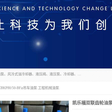
无锡凯乐福智能科技有限公司主营产品：打包机油泵、风冷式油冷却器、液压阀、液压泵、冷却器、过滤器及气动元器件。公司主导生产齿轮泵、齿轮马达、液压阀等产品。共计100多个系列、3000余种规格。覆盖了液压系统的动力元件、控制元件和执行元件，具备较强的成套供货、服务能力。
KP80/50-BFφ吊车油泵 工程机械油泵
凯乐福双联齿轮油泵C