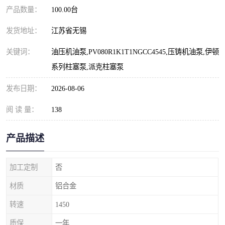
产品数量：
100.00台
发货地址：
江苏省无锡
关键词：
油压机油泵,PV080R1K1T1NGCC4545,压铸机油泵,伊顿
系列柱塞泵,派克柱塞泵
发布日期：
2026-08-06
阅 读 量：
138
产品描述
加工定制
否
材质
铝合金
转速
1450
质保
一年