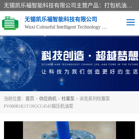
无锡凯乐福智能科技有限公司主营产品：打包机油泵、风冷式油冷却器、液压阀、液压泵、冷却器、过滤器及气动元器件。公司主导生产齿轮泵、齿轮马达、液压阀等产品。共计100多个系列、3000余种规格。覆盖了液压系统的动力元件、控制元件和执行元件，具备较强的成套供货、服务能力。
无锡凯乐福智能科技有限公司
Wuxi Colourful Intelligent Technology Co., Ltd
齿轮泵
机床冷却泵
风冷式油冷却器
叶片泵
液压马达
油泵电机装置
当前位置：
首页
>
供应商机
>
柱塞泵
> 派克系列柱塞泵
柱塞泵
方向阀
PV080R1K1T1NGCC4545锻压机油泵
压力阀
节流阀
高压球阀
电机