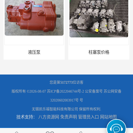
柱塞泵价格
您是第
5172773
位访客
版权所有 ©2026-08-07
苏ICP备2022046744号-2
公安备案号 苏公网安备
32020602003917号 号
无锡凯乐福智能科技有限公司
保留所有权利.
技术支持：
八方资源网
免责声明
管理员入口
网站地图
液压泵报价
液压泵价格