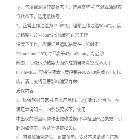
型，气温或油温较高状态下，选用高牌号
;
气温或油温较
低状态下，选用低牌号。
2
、正常工作油温为
15~65
℃，理想工作油温
50
±
4
℃，运
动粘度为
27~43mm2/S
油液在正常工作
温度下工作，应保证其运动粘度在
65
℃时不
27mm2/mm.15
℃时不高干
43mm2/mm
。冷启动
时由于油液运动粘度大而造成的自吸真空应不大于
0.016MPa
。应将油液清洁度控制在
NAS10
级
(
或
19/16)
以
内，清洁度将显著影响油泵寿命
!
质保内容
1
、质保期限与范围
:
自本产品出厂之日起
12
个月内，在
满足本说明三、四条款要求下，使用
中出现的质量问题作出维修或换
(
不承担因产品失效而引
起的如停工、收益等连带损失
)
。
2
、因系统油液污染、负荷使用、安装不规范或自行改、