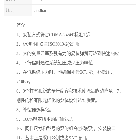
压力
350bar
简介
1、安装方式符合CDMA-24560标准1部
2、标准:4孔法兰ISO3019/2(公制)
3、大的变量活塞及强有力的复位弹簧可达到快速响应
4、下行程时通过系统缸压减少压力峰值
5、在低系统压力时，也确保补偿器功能，补偿压力
<10bar。
6、9个柱塞和新的予压缩容积技术使流量脉动降至。7、
刚性的和有限元优化的泵体设计达到噪音。
8、补偿器多样化。
9、100%额定扭矩的同轴驱动。
10、同样尺寸和型号的泵的组合(多联泵)，安装接口
11、基本上是采用公制或者SAE接口。