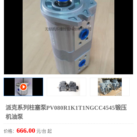
过滤器
列管式油冷却器
派克系列柱塞泵PV080R1K1T1NGCC4545锻压
机油泵
666.00
价格：
元/台 起