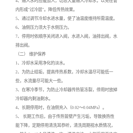
4、通入水时应缓加入，切忌大量通入冷却水，以免在管
内形成“过冷层”。降低传热效果。
5、通过调节冷却水进水量，使了油温度维持所需温度。
6、油侧压力须大于水侧压力。
7、停用时依顺序关闭进入阀，水进入阀，油排出阀，水
排出阀。
（二） 维护保养
1、冷却水采用净化的淡水。
2、为防止结垢，提高传热系数，冷却水温尽可能低一
些，水流量尽可能大一些。
3、在寒冷季节，为防止冷却器传热管冻裂，停用时放掉
冷却器内剩油剩水。
4、长期停用时，在油侧充入（0.02～0.04MPa）。
5、 长期工作后，由于传热管壁产生污垢，导致换热性
能下降，定期停用清洗耳恭听，清洗周期视水质情况，