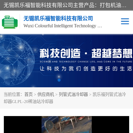
无锡凯乐福智能科技有限公司主营产品：打包机油泵、风冷式油冷却器、液压阀、液压泵、冷却器、过滤器及气动元器件。公司主导生产齿轮泵、齿轮马达、液压阀等产品。共计100多个系列、3000余种规格。覆盖了液压系统的动力元件、控制元件和执行元件，具备较强的成套供货、服务能力。
无锡凯乐福智能科技有限公司
Wuxi Colourful Intelligent Technology Co., Ltd
齿轮泵
机床冷却泵
风冷式油冷却器
叶片泵
液压马达
油泵电机装置
当前位置：
首页
>
供应商机
>
列管式油冷却器
> 凯乐福列管式油冷
柱塞泵
方向阀
却器GLPL-20稀油站冷却器
压力阀
节流阀
高压球阀
电机