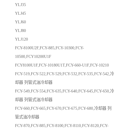
YLJ35
YLJ45
YLJ60
YLJ80
YLJ120
FCY-8100U2F,FCY-885,FCY-10300,FCY-
10500,FCY10200U1F
FCY8100U1F,FCY-10180U1T,FCY-660-U1F,FCY-10210
FCY-519,FCY-522,FCY-529,FCY-532,FCY-535,FCY-542,冷
却器 列管式油冷却器
FCY-549,FCY-554,FCY-635,FCY-640,FCY-645,FCY-650,冷
却器 列管式油冷却器
FCY-660,FCY-665,FCY-670,FCY-675,FCY-680,冷却器 列
管式油冷却器
FCY-870,FCY-885,FCY-8100,FCY-8110,FCY-8120,FCY-