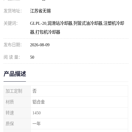
发货地址：
江苏省无锡
关键词：
GLPL-20,润滑站冷却器,列管式油冷却器,注塑机冷却
器,打包机冷却器
发布日期：
2026-08-09
阅 读 量：
50
产品描述
加工定制
否
材质
铝合金
转速
1450
质保
一年