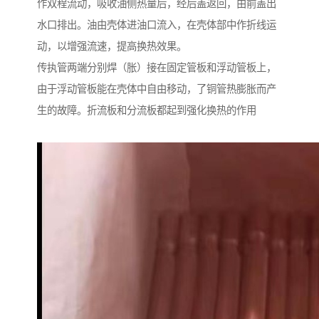
作双程流动，吸收油侧热量后，经后盖返回，由前盖出
水口排出。油由壳体进油口流入，在壳体部中作折线运
动，以增强流速，提高换热效果。
传执管两端分别焊（胀）接在固定管板和浮动管板上，
由于浮动管板能在壳体中自由移动，了铜管热膨胀而产
生的故障。折流板和分流板都起到强化换热的作用