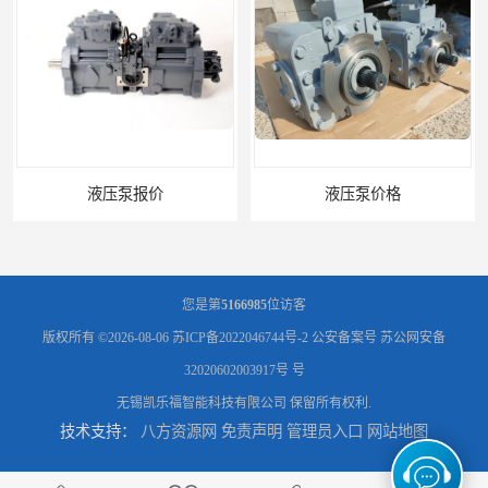
液压泵价格
您是第
5166985
位访客
版权所有 ©2026-08-06
苏ICP备2022046744号-2
公安备案号 苏公网安备
32020602003917号 号
无锡凯乐福智能科技有限公司
保留所有权利.
技术支持：
八方资源网
免责声明
管理员入口
网站地图
液压泵
柱塞泵价格