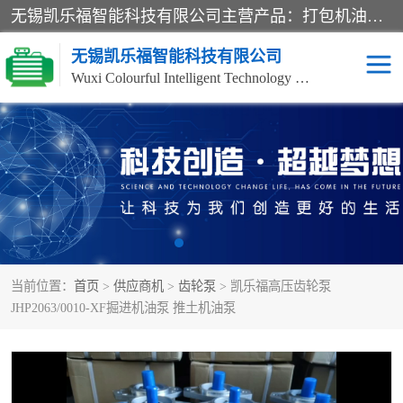
无锡凯乐福智能科技有限公司主营产品：打包机油泵、风冷式油冷却器、液压阀、液压泵、冷却器、过滤器及气动元器件。公司主导生产齿轮泵、齿轮马达、液压阀等产品。共计100多个系列、3000余种规格。覆盖了液压系统的动力元件、控制元件和执行元件，具备较强的成套供货、服务能力。
无锡凯乐福智能科技有限公司
Wuxi Colourful Intelligent Technology Co., Ltd
齿轮泵
机床冷却泵
风冷式油冷却器
叶片泵
液压马达
油泵电机装置
当前位置：
首页
>
供应商机
>
齿轮泵
> 凯乐福高压齿轮泵
柱塞泵
方向阀
JHP2063/0010-XF掘进机油泵 推土机油泵
压力阀
节流阀
高压球阀
电机