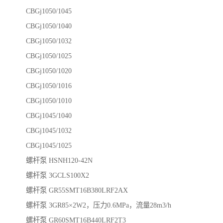
CBGj1050/1045
CBGj1050/1040
CBGj1050/1032
CBGj1050/1025
CBGj1050/1020
CBGj1050/1016
CBGj1050/1010
CBGj1045/1040
CBGj1045/1032
CBGj1045/1025
螺杆泵 HSNH120-42N
螺杆泵 3GCLS100X2
螺杆泵 GR55SMT16B380LRF2AX
螺杆泵 3GR85×2W2，压力0.6MPa，流量28m3/h
螺杆泵 GR60SMT16B440LRF2T3