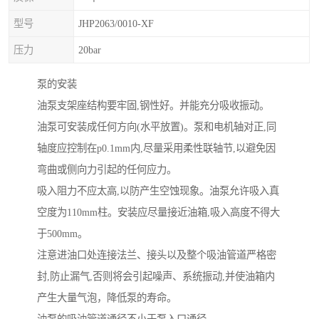
型号
JHP2063/0010-XF
压力
20bar
泵的安装
油泵支架座结构要牢固,钢性好。并能充分吸收振动。
油泵可安装成任何方向(水平放置)。泵和电机轴对正,同
轴度应控制在p0.1mm内,尽量采用柔性联轴节,以避免因
弯曲或侧向力引起的任何应力。
吸入阻力不应太高,以防产生空蚀现象。油泵允许吸入真
空度为110mm柱。安装应尽量接近油箱,吸入高度不得大
于500mm。
注意进油口处连接法兰、接头以及整个吸油管道严格密
封,防止漏气,否则将会引起噪声、系统振动,并使油箱内
产生大量气泡，降低泵的寿命。