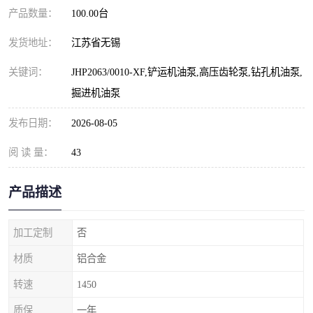
产品数量：
100.00台
发货地址：
江苏省无锡
关键词：
JHP2063/0010-XF,铲运机油泵,高压齿轮泵,钻孔机油泵,
掘进机油泵
发布日期：
2026-08-05
阅 读 量：
43
产品描述
加工定制
否
材质
铝合金
转速
1450
质保
一年