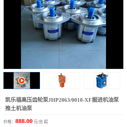
过滤器
列管式油冷却器
凯乐福高压齿轮泵JHP2063/0010-XF掘进机油泵
推土机油泵
888.00
价格：
元/台 起