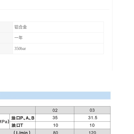
铝合金
一年
350bar