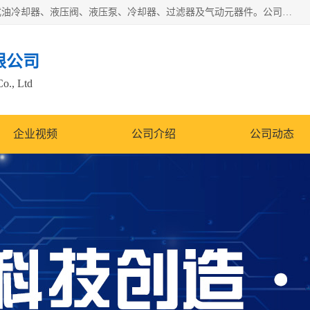
无锡凯乐福智能科技有限公司主营产品：打包机油泵、风冷式油冷却器、液压阀、液压泵、冷却器、过滤器及气动元器件。公司主导生产齿轮泵、齿轮马达、液压阀等产品。共计100多个系列、3000余种规格。覆盖了液压系统的动力元件、控制元件和执行元件，具备较强的成套供货、服务能力。
限公司
Co., Ltd
企业视频
公司介绍
公司动态