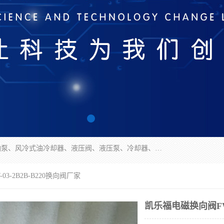
无锡凯乐福智能科技有限公司主营产品：打包机油泵、风冷式油冷却器、液压阀、液压泵、冷却器、过滤器及气动元器件。公司主导生产齿轮泵、齿轮马达、液压阀等产品。共计100多个系列、3000余种规格。覆盖了液压系统的动力元件、控制元件和执行元件，具备较强的成套供货、服务能力。
3-2B2B-B220换向阀厂家
凯乐福电磁换向阀FW-