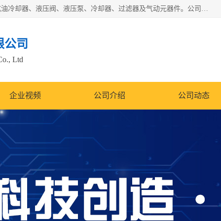
无锡凯乐福智能科技有限公司主营产品：打包机油泵、风冷式油冷却器、液压阀、液压泵、冷却器、过滤器及气动元器件。公司主导生产齿轮泵、齿轮马达、液压阀等产品。共计100多个系列、3000余种规格。覆盖了液压系统的动力元件、控制元件和执行元件，具备较强的成套供货、服务能力。
限公司
Co., Ltd
企业视频
公司介绍
公司动态