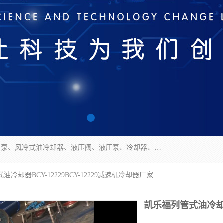
无锡凯乐福智能科技有限公司主营产品：打包机油泵、风冷式油冷却器、液压阀、液压泵、冷却器、过滤器及气动元器件。公司主导生产齿轮泵、齿轮马达、液压阀等产品。共计100多个系列、3000余种规格。覆盖了液压系统的动力元件、控制元件和执行元件，具备较强的成套供货、服务能力。
油冷却器BCY-12229BCY-12229减速机冷却器厂家
凯乐福列管式油冷却器B