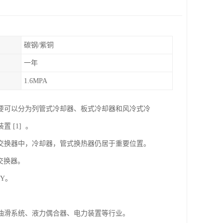
碳钢/紫铜
一年
1.6MPA
要可以分为列管式冷却器、板式冷却器和风冷式冷
[1] 。
交换器中，冷却器，管式换热器仍居于重要位置。
交换器。
Y。
油滑系统、液力偶合器、电力装置等行业。