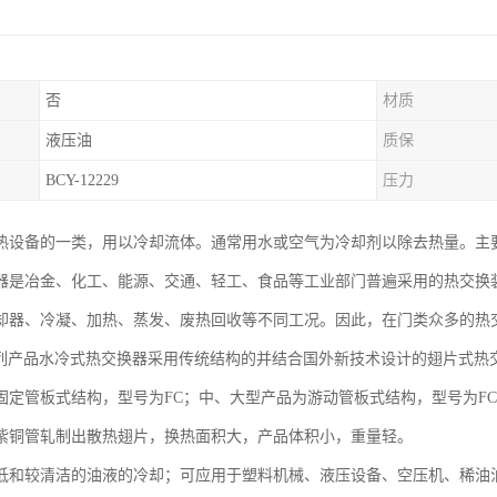
否
材质
液压油
质保
BCY-12229
压力
热设备的一类，用以冷却流体。通常用水或空气为冷却剂以除去热量。主
器是冶金、化工、能源、交通、轻工、食品等工业部门普遍采用的热交换装置 
却器、冷凝、加热、蒸发、废热回收等不同工况。因此，在门类众多的热
系列产品水冷式热交换器采用传统结构的并结合国外新技术设计的翅片式热
固定管板式结构，型号为FC；中、大型产品为游动管板式结构，型号为FC
紫铜管轧制出散热翅片，换热面积大，产品体积小，重量轻。
低和较清洁的油液的冷却；可应用于塑料机械、液压设备、空压机、稀油