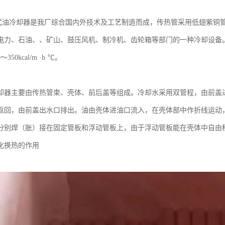
管式油冷却器是我厂综合国内外技术及工艺制造而成，传热管采用低翅紫铜
电力、石油、、矿山、鼓压风机、制冷机、齿轮箱等部门的一种冷却设备。冷却
350kcal/m ·h·℃。
却器
主要由传热管束、壳体、前后盖等组成。冷却水采用双管程，由前盖
返回，由前盖出水口排出。油由壳体进油口流入，在壳体部中作折线运动
分别焊（胀）接在固定管板和浮动管板上，由于浮动管板能在壳体中自由
化换热的作用