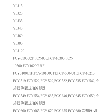
YLJ15
YLJ25
YLJ35
YLJ45
YLJ60
YLJ80
YLJ120
FCY-8100U2F,FCY-885,FCY-10300,FCY-
10500,FCY10200U1F
FCY8100U1F,FCY-10180U1T,FCY-660-U1F,FCY-10210
FCY-519,FCY-522,FCY-529,FCY-532,FCY-535,FCY-542,冷
却器 列管式油冷却器
FCY-549,FCY-554,FCY-635,FCY-640,FCY-645,FCY-650,冷
却器 列管式油冷却器
FCY-660,FCY-665,FCY-670,FCY-675,FCY-680,冷却器 列