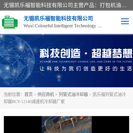
无锡凯乐福智能科技有限公司主营产品：打包机油泵、风冷式油冷却器、液压阀、液压泵、冷却器、过滤器及气动元器件。公司主导生产齿轮泵、齿轮马达、液压阀等产品。共计100多个系列、3000余种规格。覆盖了液压系统的动力元件、控制元件和执行元件，具备较强的成套供货、服务能力。
无锡凯乐福智能科技有限公司
Wuxi Colourful Intelligent Technology Co., Ltd
齿轮泵
机床冷却泵
风冷式油冷却器
叶片泵
液压马达
油泵电机装置
当前位置：
首页
>
供应商机
>
列管式油冷却器
> 凯乐福列管式油冷
柱塞泵
方向阀
却器BCY-12140减速机冷却器厂家
压力阀
节流阀
高压球阀
电机