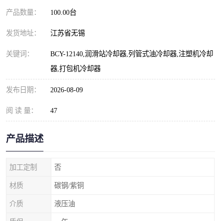
产品数量：
100.00台
发货地址：
江苏省无锡
关键词：
BCY-12140,润滑站冷却器,列管式油冷却器,注塑机冷却
器,打包机冷却器
发布日期：
2026-08-09
阅 读 量：
47
产品描述
加工定制
否
材质
碳钢/紫铜
介质
液压油