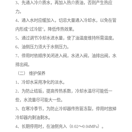
3、先通入冷介质水，再加入热介质油，否则产生热应
力。
4、通入水时应缓加入，切忌大量通入冷却水，以免在管
内形成“过冷层”。降低传热效果。
5、通过调节冷却水进水量，使了油温度维持所需温度。
6、油侧压力须大于水侧压力。
7、停用时依顺序关闭进入阀，水进入阀，油排出阀，水
排出阀。
（二） 维护保养
1、冷却水采用净化的淡水。
2、为防止结垢，提高传热系数，冷却水温尽可能低一
些，水流量尽可能大一些。
3、在寒冷季节，为防止冷却器传热管冻裂，停用时放掉
冷却器内剩油剩水。
4、长期停用时，在油侧充入（0.02～0.04MPa）。