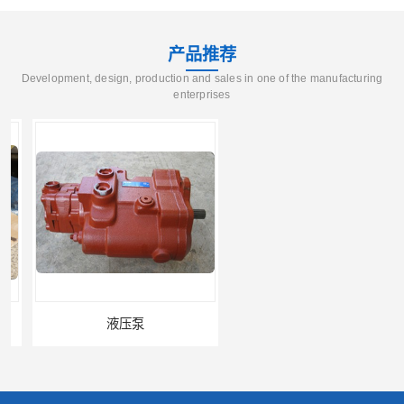
产品推荐
Development, design, production and sales in one of the manufacturing
enterprises
液压泵
柱塞泵价格