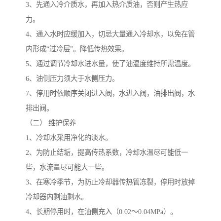
3、先通入冷介质水，再加入热介质油，否则产生热应
力。
4、通入水时应缓加入，切忌大量通入冷却水，以免在管
内形成“过冷层”。降低传热效果。
5、通过调节冷却水进水量，使了油温度维持所需温度。
6、油侧压力须大于水侧压力。
7、停用时依顺序关闭进入阀，水进入阀，油排出阀，水
排出阀。
（二） 维护保养
1、冷却水采用净化的淡水。
2、为防止结垢，提高传热系数，冷却水温尽可能低一
些，水流量尽可能大一些。
3、在寒冷季节，为防止冷却器传热管冻裂，停用时放掉
冷却器内剩油剩水。
4、长期停用时，在油侧充入（0.02～0.04MPa）。