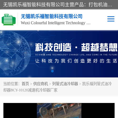
无锡凯乐福智能科技有限公司主营产品：打包机油泵、风冷式油冷却器、液压阀、液压泵、冷却器、过滤器及气动元器件。公司主导生产齿轮泵、齿轮马达、液压阀等产品。共计100多个系列、3000余种规格。覆盖了液压系统的动力元件、控制元件和执行元件，具备较强的成套供货、服务能力。
无锡凯乐福智能科技有限公司
Wuxi Colourful Intelligent Technology Co., Ltd
齿轮泵
机床冷却泵
风冷式油冷却器
叶片泵
液压马达
油泵电机装置
当前位置：
首页
>
供应商机
>
列管式油冷却器
> 凯乐福列管式油冷
柱塞泵
方向阀
却器BCY-10120减速机冷却器厂家
压力阀
节流阀
高压球阀
电机