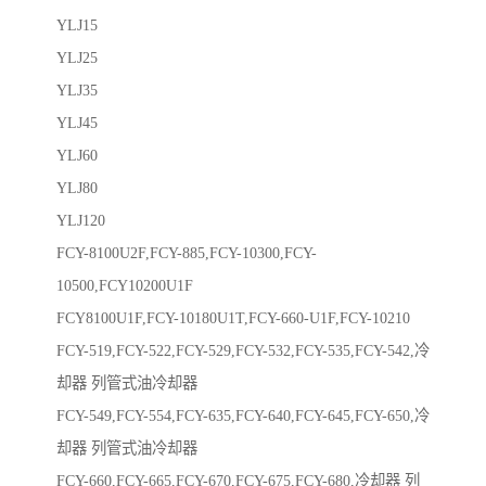
YLJ15
YLJ25
YLJ35
YLJ45
YLJ60
YLJ80
YLJ120
FCY-8100U2F,FCY-885,FCY-10300,FCY-
10500,FCY10200U1F
FCY8100U1F,FCY-10180U1T,FCY-660-U1F,FCY-10210
FCY-519,FCY-522,FCY-529,FCY-532,FCY-535,FCY-542,冷
却器 列管式油冷却器
FCY-549,FCY-554,FCY-635,FCY-640,FCY-645,FCY-650,冷
却器 列管式油冷却器
FCY-660,FCY-665,FCY-670,FCY-675,FCY-680,冷却器 列