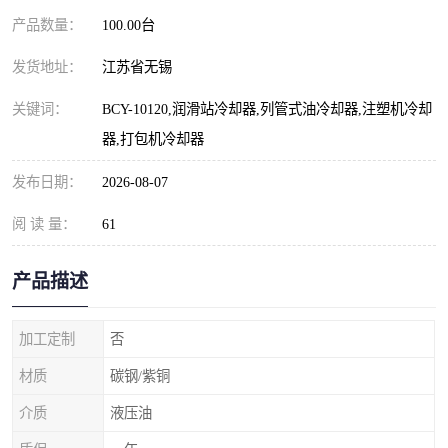
产品数量：
100.00台
发货地址：
江苏省无锡
关键词：
BCY-10120,润滑站冷却器,列管式油冷却器,注塑机冷却
器,打包机冷却器
发布日期：
2026-08-07
阅 读 量：
61
产品描述
加工定制
否
材质
碳钢/紫铜
介质
液压油